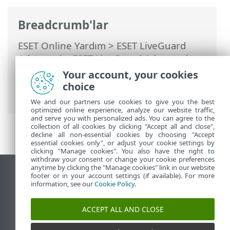
Breadcrumb'lar
ESET Online Yardım
>
ESET LiveGuard
Advanced
>
ESET LiveGuard Advanced
Ürününü Kullanma
>
Dosyayı analiz için
Your account, your cookies
manuel olarak yükleme
> Dosyayı ESET
choice
Server Security ürününden gönderin
We and our partners use cookies to give you the best
optimized online experience, analyze our website traffic,
and serve you with personalized ads. You can agree to the
collection of all cookies by clicking "Accept all and close",
decline all non-essential cookies by choosing "Accept
essential cookies only", or adjust your cookie settings by
clicking "Manage cookies". You also have the right to
withdraw your consent or change your cookie preferences
anytime by clicking the "Manage cookies" link in our website
Masaüstü sitesini görüntüle
footer or in your account settings (if available). For more
information, see our
Cookie Policy
.
End of Life
ESET Bilgi Bankası
ACCEPT ALL AND CLOSE
ESET Forumu
ESET Status Portal