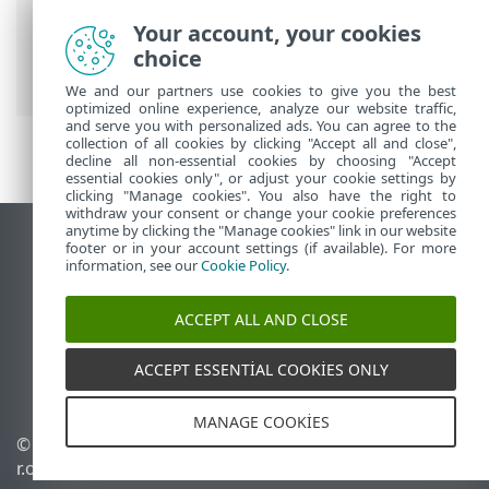
ESET Online Yardım
>
ESET LiveGuard
Your account, your cookies
Advanced
>
ESET LiveGuard Advanced
choice
Ürününü Kullanma
> Rapor Oluştur
We and our partners use cookies to give you the best
optimized online experience, analyze our website traffic,
and serve you with personalized ads. You can agree to the
collection of all cookies by clicking "Accept all and close",
decline all non-essential cookies by choosing "Accept
essential cookies only", or adjust your cookie settings by
clicking "Manage cookies". You also have the right to
withdraw your consent or change your cookie preferences
anytime by clicking the "Manage cookies" link in our website
Masaüstü sitesini görüntüle
footer or in your account settings (if available). For more
information, see our
Cookie Policy
.
End of Life
ESET Bilgi Bankası
ACCEPT ALL AND CLOSE
ESET Forumu
ESET Status Portal
ACCEPT ESSENTIAL COOKIES ONLY
Bölgesel destek
MANAGE COOKIES
© 1992 - 2026 ESET, spol. s
Çerezleri yönet
r.o. - Tüm hakları saklıdır.
Çerez politikası