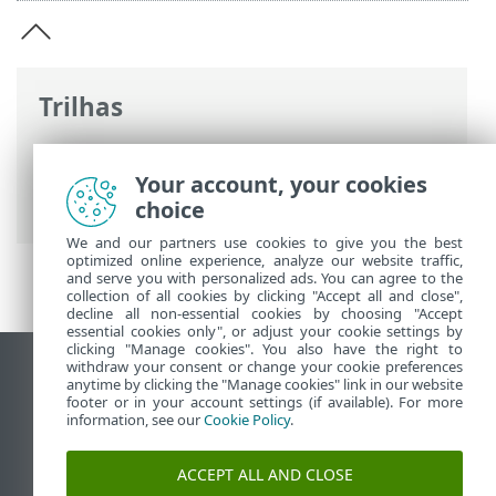
Trilhas
Ajuda on-line ESET
>
ESET LiveGuard
Advanced
>
Documentos legais
>
Your account, your cookies
Segurança para ESET LiveGuard Advanced
choice
We and our partners use cookies to give you the best
optimized online experience, analyze our website traffic,
and serve you with personalized ads. You can agree to the
collection of all cookies by clicking "Accept all and close",
decline all non-essential cookies by choosing "Accept
essential cookies only", or adjust your cookie settings by
clicking "Manage cookies". You also have the right to
withdraw your consent or change your cookie preferences
Ver site para desktop
anytime by clicking the "Manage cookies" link in our website
footer or in your account settings (if available). For more
End of Life
information, see our
Cookie Policy
.
Base de conhecimento ESET
Fórum ESET
ACCEPT ALL AND CLOSE
ESET Status Portal