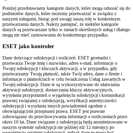
Poniżej przedstawiamy kategorie danych, które mogą odnosić się do
podmiotów danych, które możemy przetwarzać w związku z
naszymi usługami, biorąc pod uwagę naszą rolę w konkretnym
przetwarzaniu danych. Należy pamiętać, że niektóre kategorie
danych są przetwarzane tylko w ramach określonych usług i dlatego
mogą nie mieć zastosowania do konkretnego przypadku.
ESET jako kontroler
Dane dotyczące subskrypcji i rozliczeń.
ESET gromadzi i
przetwarza Twoje imię i nazwisko, adres e-mail, informacje o
Twojej subskrypcji i kluczach aktywacji, a w przypadku, gdy
przetwarzamy Twoją płatność, także Twój adres, dane o firmie i
informacje o płatnościach w celu świadczenia Usług zawartych w
Twojej subskrypcji. Dane te są wykorzystywane do ułatwiania
aktywacji subskrypcji, dostarczania kluczy aktywacyjnych,
wysyłania przypomnień o wygaśnięciu subskrypcji i komunikacji
prawnej związanej z subskrypcją, weryfikacji autentyczności
subskrypcji i wysyłania innych powiadomień zgodnie z
obowiązującymi przepisami prawa. ESET jest prawnie
zobowiązany do przechowywania informacji o rozliczeniach przez
okres 10 lat. Dane związane z subskrypcją będą anonimizowane w
naszym systemie subskrypcji nie później niż 12 miesięcy po
wygaśnięciu ostatniej subskrypcji, jednak dane te mogą być