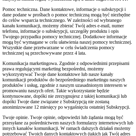
Pomoc techniczna.
Dane kontaktowe, informacje o subskrypcji i
dane podane w prośbach o pomoc techniczną mogą być niezbędne
do celów wsparcia technicznego. W zależności od wybranego
kanału komunikacji, możemy zbierać Twój adres e-mail, numer
telefonu, informacje o subskrypcji, szczegóły produktu i opis
Twojego przypadku pomocy technicznej. Dodatkowe informacje
mogą być wymagane w celu ułatwienia naszej pomocy technicznej.
Wszystkie dane przetwarzane w celu świadczenia pomocy
technicznej są przechowywane przez 4 lata.
Komunikacja marketingowa.
Zgodnie z odpowiednimi przepisami
prawa regulującymi marketing bezpośredni, możemy
wykorzystywać Twoje dane kontaktowe lub nasze kanały
komunikacji produktów do bezpośredniego marketingu naszych
produktów i usług, zgodnie z naszym uzasadnionym interesem w
promowaniu naszych ofert. Takie wykorzystanie będzie
kontynuowane, dopóki nie zrezygnujesz z takiej komunikacji lub
dopóki Twoje dane związane z Subskrypcją nie zostaną
anonimizowane 12 miesięcy po wygaśnięciu ostatniej Subskrypcji.
Twoje opinie.
Twoje opinie, odpowiedzi lub żądania mogą być
przesyłane za pośrednictwem naszych formularzy internetowych lub
innych kanałów komunikacji. W ramach dalszych działań możemy
potrzebować Twoich danych kontaktowych (takich jak Twój adres