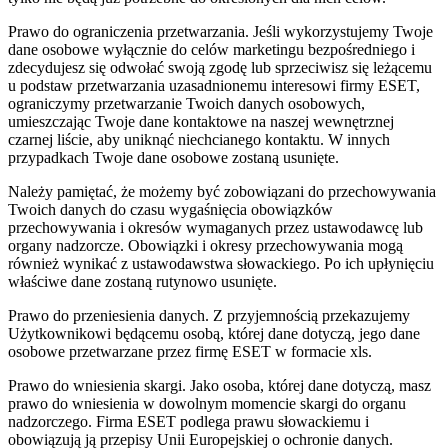
Prawo do ograniczenia przetwarzania.
Jeśli wykorzystujemy Twoje
dane osobowe wyłącznie do celów marketingu bezpośredniego i
zdecydujesz się odwołać swoją zgodę lub sprzeciwisz się leżącemu
u podstaw przetwarzania uzasadnionemu interesowi firmy ESET,
ograniczymy przetwarzanie Twoich danych osobowych,
umieszczając Twoje dane kontaktowe na naszej wewnętrznej
czarnej liście, aby uniknąć niechcianego kontaktu. W innych
przypadkach Twoje dane osobowe zostaną usunięte.
Należy pamiętać, że możemy być zobowiązani do przechowywania
Twoich danych do czasu wygaśnięcia obowiązków
przechowywania i okresów wymaganych przez ustawodawcę lub
organy nadzorcze. Obowiązki i okresy przechowywania mogą
również wynikać z ustawodawstwa słowackiego. Po ich upłynięciu
właściwe dane zostaną rutynowo usunięte.
Prawo do przeniesienia danych.
Z przyjemnością przekazujemy
Użytkownikowi będącemu osobą, której dane dotyczą, jego dane
osobowe przetwarzane przez firmę ESET w formacie xls.
Prawo do wniesienia skargi.
Jako osoba, której dane dotyczą, masz
prawo do wniesienia w dowolnym momencie skargi do organu
nadzorczego. Firma ESET podlega prawu słowackiemu i
obowiązują ją przepisy Unii Europejskiej o ochronie danych.