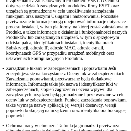
urządzeniami z zainstalowanym Produktem ESET. Dzienniki
dotyczące działań zarządzanych produktów firmy ESET oraz
urządzeń są gromadzone w celu umożliwienia zarządzania
funkcjami oraz naszymi Usługami i nadzorowania. Pozostałe
przetwarzane informacje mogą obejmować informacje dotyczące
procesu instalacji, w tym platformy, na której został zainstalowany
Produkt, a także informacje o działaniu i funkcjonalności naszych
Produktów lub zarządzanych urządzeń, w tym o sprzętowym
odcisku palca, identyfikatorach instalacji, identyfikatorach
Subskrypcji, adresie IP, adresie MAC, adresie e-mail,
koordynatach GPS w przypadku urządzeń mobilnych oraz
ustawieniach konfiguracyjnych Produktu.
•
Zarządzanie lukami w zabezpieczeniach i poprawkami
Jeśli
zdecydujesz się na korzystanie z Oceny luk w zabezpieczeniach i
Zarządzania poprawkami, przetwarzane będą dodatkowe
informacje. Informacje takie jak nazwa i identyfikator luki w
zabezpieczeniach, stopień zagrożenia i ocena wpływu dla
zarządzanych urządzeń będą gromadzone i przetwarzane w celu
oceny luk w zabezpieczeniach. Funkcja zarządzania poprawkami
także wymaga nazwy aplikacji, jej wersji i dostawcy, wersji
poprawki brakującej na urządzeniu oraz identyfikatora brakującej
poprawki.
•
Ochrona pracy w chmurze.
Ta funkcja gromadzi i przetwarza
głównie dwa rodzaje dzienników: Logi aktywności usługi Azure