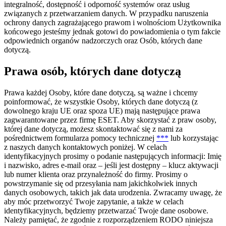
integralność, dostępność i odporność systemów oraz usług
związanych z przetwarzaniem danych. W przypadku naruszenia
ochrony danych zagrażającego prawom i wolnościom Użytkownika
końcowego jesteśmy jednak gotowi do powiadomienia o tym fakcie
odpowiednich organów nadzorczych oraz Osób, których dane
dotyczą.
Prawa osób, których dane dotyczą
Prawa każdej Osoby, które dane dotyczą, są ważne i chcemy
poinformować, że wszystkie Osoby, których dane dotyczą (z
dowolnego kraju UE oraz spoza UE) mają następujące prawa
zagwarantowane przez firmę ESET. Aby skorzystać z praw osoby,
której dane dotyczą, możesz skontaktować się z nami za
pośrednictwem formularza pomocy technicznej
***
lub korzystając
z naszych danych kontaktowych poniżej. W celach
identyfikacyjnych prosimy o podanie następujących informacji: Imię
i nazwisko, adres e-mail oraz – jeśli jest dostępny – klucz aktywacji
lub numer klienta oraz przynależność do firmy. Prosimy o
powstrzymanie się od przesyłania nam jakichkolwiek innych
danych osobowych, takich jak data urodzenia. Zwracamy uwagę, że
aby móc przetworzyć Twoje zapytanie, a także w celach
identyfikacyjnych, będziemy przetwarzać Twoje dane osobowe.
Należy pamiętać, że zgodnie z rozporządzeniem RODO niniejsza