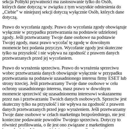
sekcja Polityki prywatności ma zastosowanie tylko do Osób,
których dane dotyczą; w związku z tym wszystkie odniesienia do
„Ciebie” w niniejszej sekcji dotyczą wyłącznie Osób, których dane
dotyczą.
Prawo do wycofania zgody.
Prawo do wycofania zgody obowiązuje
wyłącznie w przypadku przetwarzania na podstawie udzielonej
zgody. Jeśli przetwarzamy Twoje dane osobowe na podstawie
Twojej zgody, masz prawo wycofać tę zgodę w dowolnym
momencie bez podania przyczyn. Wycofanie zgody jest skuteczne
tylko na przyszłość i nie wpływa na zgodność z prawem danych
przetwarzanych przed jej wycofaniem.
Prawo do wyrażenia sprzeciwu.
Prawo do wyrażenia sprzeciwu
wobec przetwarzania danych obowiązuje wyłącznie w przypadku
przetwarzania na podstawie uzasadnionego interesu firmy ESET lub
strony trzeciej. Jeśli przetwarzamy Twoje dane osobowe w celu
ochrony uzasadnionego interesu, masz prawo w dowolnym
momencie sprzeciwić się uzasadnionemu interesowi wskazanemu
przez nas i przetwarzaniu Twoich danych osobowych. Sprzeciw jest
skuteczny tylko na przyszłość i nie wpływa na zgodność z prawem
danych przetwarzanych przed jego wyrażeniem. Jeśli przetwarzamy
Twoje dane osobowe w celach marketingu bezpośredniego, nie jest
konieczne podawanie powodów Twojego sprzeciwu. Dotyczy to
również profilowania, o ile jest ono związane z marketingiem