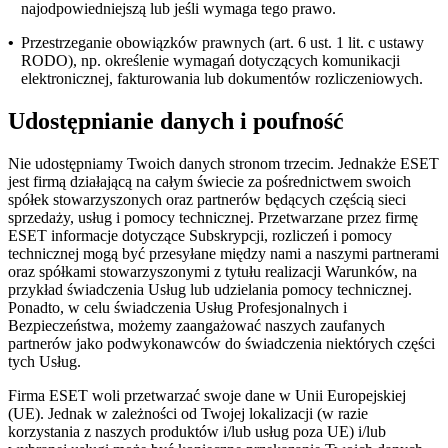
najodpowiedniejszą lub jeśli wymaga tego prawo.
•
Przestrzeganie obowiązków prawnych (art. 6 ust. 1 lit. c ustawy
RODO), np. określenie wymagań dotyczących komunikacji
elektronicznej, fakturowania lub dokumentów rozliczeniowych.
Udostępnianie danych i poufność
Nie udostępniamy Twoich danych stronom trzecim. Jednakże ESET
jest firmą działającą na całym świecie za pośrednictwem swoich
spółek stowarzyszonych oraz partnerów będących częścią sieci
sprzedaży, usług i pomocy technicznej. Przetwarzane przez firmę
ESET informacje dotyczące Subskrypcji, rozliczeń i pomocy
technicznej mogą być przesyłane między nami a naszymi partnerami
oraz spółkami stowarzyszonymi z tytułu realizacji Warunków, na
przykład świadczenia Usług lub udzielania pomocy technicznej.
Ponadto, w celu świadczenia Usług Profesjonalnych i
Bezpieczeństwa, możemy zaangażować naszych zaufanych
partnerów jako podwykonawców do świadczenia niektórych części
tych Usług.
Firma ESET woli przetwarzać swoje dane w Unii Europejskiej
(UE). Jednak w zależności od Twojej lokalizacji (w razie
korzystania z naszych produktów i/lub usług poza UE) i/lub