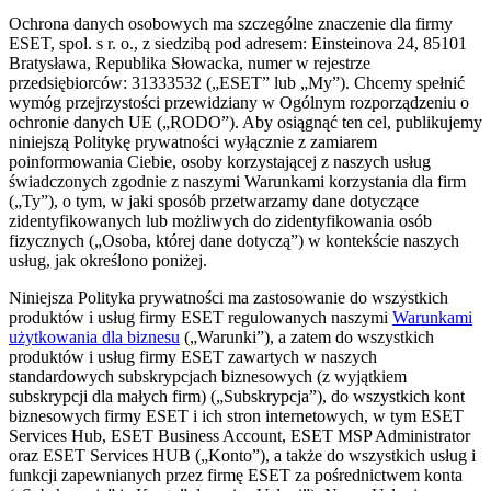
Ochrona danych osobowych ma szczególne znaczenie dla firmy
ESET, spol. s r. o., z siedzibą pod adresem: Einsteinova 24, 85101
Bratysława, Republika Słowacka, numer w rejestrze
przedsiębiorców: 31333532 („
ESET
” lub „
My
”). Chcemy spełnić
wymóg przejrzystości przewidziany w Ogólnym rozporządzeniu o
ochronie danych UE („
RODO
”). Aby osiągnąć ten cel, publikujemy
niniejszą Politykę prywatności wyłącznie z zamiarem
poinformowania Ciebie, osoby korzystającej z naszych usług
świadczonych zgodnie z naszymi Warunkami korzystania dla firm
(„
Ty
”), o tym, w jaki sposób przetwarzamy dane dotyczące
zidentyfikowanych lub możliwych do zidentyfikowania osób
fizycznych („
Osoba, której dane dotyczą
”) w kontekście naszych
usług, jak określono poniżej.
Niniejsza Polityka prywatności ma zastosowanie do wszystkich
produktów i usług firmy ESET regulowanych naszymi
Warunkami
użytkowania dla biznesu
(„
Warunki
”), a zatem do wszystkich
produktów i usług firmy ESET zawartych w naszych
standardowych subskrypcjach biznesowych (z wyjątkiem
subskrypcji dla małych firm) („
Subskrypcja
”), do wszystkich kont
biznesowych firmy ESET i ich stron internetowych, w tym ESET
Services Hub, ESET Business Account, ESET MSP Administrator
oraz ESET Services HUB („
Konto
”), a także do wszystkich usług i
funkcji zapewnianych przez firmę ESET za pośrednictwem konta