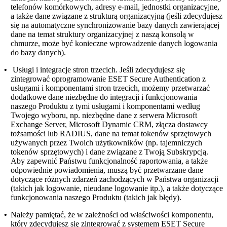
telefonów komórkowych, adresy e-mail, jednostki organizacyjne,
a także dane związane z strukturą organizacyjną (jeśli zdecydujesz
się na automatyczne synchronizowanie bazy danych zawierającej
dane na temat struktury organizacyjnej z naszą konsolą w
chmurze, może być konieczne wprowadzenie danych logowania
do bazy danych).
•
Usługi i integracje stron trzecich.
Jeśli zdecydujesz się
zintegrować oprogramowanie ESET Secure Authentication z
usługami i komponentami stron trzecich, możemy przetwarzać
dodatkowe dane niezbędne do integracji i funkcjonowania
naszego Produktu z tymi usługami i komponentami według
Twojego wyboru, np. niezbędne dane z serwera Microsoft
Exchange Server, Microsoft Dynamic CRM, złącza dostawcy
tożsamości lub RADIUS, dane na temat tokenów sprzętowych
używanych przez Twoich użytkowników (np. tajemniczych
tokenów sprzętowych) i dane związane z Twoją Subskrypcją.
Aby zapewnić Państwu funkcjonalność raportowania, a także
odpowiednie powiadomienia, muszą być przetwarzane dane
dotyczące różnych zdarzeń zachodzących w Państwa organizacji
(takich jak logowanie, nieudane logowanie itp.), a także dotyczące
funkcjonowania naszego Produktu (takich jak błędy).
•
Należy pamiętać, że w zależności od właściwości komponentu,
który zdecydujesz się zintegrować z systemem ESET Secure