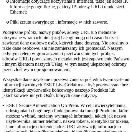
Informacje dotyczące korzystania z Internetu, takie jak adres IP,
o
informacje geograficzne, pakiety IP, adresy URL i ramki sieci
Ethernet;
Pliki zrzutu awaryjnego i informacje w nich zawarte.
o
Podejrzane próbki, nazwy plików, adresy URL lub metadane
otrzymane w ramach niniejszej Usługi mogą od czasu do czasu
zawierać dane osobowe osób, których dane dotyczą. Nie prosimy o
takie dane osobowe, ani nie zamierzamy ich gromadzić. Naszym
jedynym celem w gromadzeniu i przetwarzaniu tych próbek,
adresów URL i powiązanych metadanych jest zapewnienie Państwu
i innym klientom naszych Usług, w tym naszej ulepszonej ochrony
przed złośliwym oprogramowaniem.
Wszystkie dane uzyskane i przetwarzane za pośrednictwem systemu
informacji zwrotnych ESET LiveGrid® mają być przetwarzane bez
identyfikacji użytkownika końcowego naszego Produktu lub
jakichkolwiek innych Osób, których dane dotyczą.
•
ESET Secure Authentication On-Prem.
W celu uwierzytelniania,
udostępniania i ogólnego funkcjonowania funkcji Produktu, które
możesz wybrać, możemy wymagać informacji, takich jak nazwa
użytkownika, numer telefonu, nazwa tokena, identyfikator tokena,
inne informacje o tokenie, adres URL aktywacji, informacje o
subskrypcji, identyfikator telefonu, identyfikator powiadomień, a