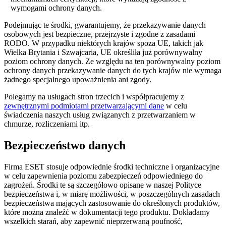
wymogami ochrony danych.
Podejmując te środki, gwarantujemy, że przekazywanie danych
osobowych jest bezpieczne, przejrzyste i zgodne z zasadami
RODO. W przypadku niektórych krajów spoza UE, takich jak
Wielka Brytania i Szwajcaria, UE określiła już porównywalny
poziom ochrony danych. Ze względu na ten porównywalny poziom
ochrony danych przekazywanie danych do tych krajów nie wymaga
żadnego specjalnego upoważnienia ani zgody.
Polegamy na usługach stron trzecich i współpracujemy z
zewnętrznymi podmiotami przetwarzającymi dane
w celu
świadczenia naszych usług związanych z przetwarzaniem w
chmurze, rozliczeniami itp.
Bezpieczeństwo danych
Firma ESET stosuje odpowiednie środki techniczne i organizacyjne
w celu zapewnienia poziomu zabezpieczeń odpowiedniego do
zagrożeń. Środki te są szczegółowo opisane w naszej Polityce
bezpieczeństwa i, w miarę możliwości, w poszczególnych zasadach
bezpieczeństwa mających zastosowanie do określonych produktów,
które można znaleźć w dokumentacji tego produktu. Dokładamy
wszelkich starań, aby zapewnić nieprzerwaną poufność,