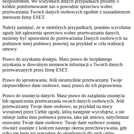
bezpośrednim. We wszystkich innych przypadkach prosimy o
krótkie poinformowanie nas o powodzie sprzeciwu wobec
przetwarzania Twoich danych osobowych zgodnie z uzasadnionym
interesem firmy ESET.
Należy pamiętać, że w niektórych przypadkach, pomimo wycofania
zgody lub zgłoszenia sprzeciwu wobec przetwarzania danych,
możemy być uprawnieni do przetwarzania Danych osobowych na
podstawie innej podstawy prawnej, na przykład w celu realizacji
umowy.
Prawo do uzyskania dostępu.
Masz prawo do bezpłatnego
uzyskania w dowolnym momencie informacji o Twoich danych
przetwarzanych przez firmę ESET.
Prawo do sprostowania.
Jeśli nieumyślnie przetwarzamy Twoje
nieprawidłowe dane osobowe, masz prawo do ich poprawienia.
Prawo do usunięcia danych.
Masz prawo do zażądania usunięcia
lub ograniczenia przetwarzania swoich danych osobowych. Jeśli
przetwarzamy Twoje dane osobowe, na przykład na mocy
wyrażonej przez Ciebie zgody, którą następnie wycofujesz, a nie
istnieje żadna inna podstawa prawna, taka jak umowa, natychmiast
usuwamy Twoje dane osobowe. Twoje dane osobowe zostaną
również usunięte z końcem naszego okresu przechowywania, gdy
tylko nie będą już potrzebne do określonych dla nich celów.