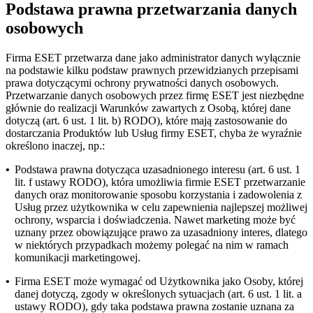
Podstawa prawna przetwarzania danych
osobowych
Firma ESET przetwarza dane jako administrator danych wyłącznie
na podstawie kilku podstaw prawnych przewidzianych przepisami
prawa dotyczącymi ochrony prywatności danych osobowych.
Przetwarzanie danych osobowych przez firmę ESET jest niezbędne
głównie do realizacji Warunków zawartych z Osobą, której dane
dotyczą (art. 6 ust. 1 lit. b) RODO), które mają zastosowanie do
dostarczania Produktów lub Usług firmy ESET, chyba że wyraźnie
określono inaczej, np.:
•
Podstawa prawna dotycząca uzasadnionego interesu (art. 6 ust. 1
lit. f ustawy RODO), która umożliwia firmie ESET przetwarzanie
danych oraz monitorowanie sposobu korzystania i zadowolenia z
Usług przez użytkownika w celu zapewnienia najlepszej możliwej
ochrony, wsparcia i doświadczenia. Nawet marketing może być
uznany przez obowiązujące prawo za uzasadniony interes, dlatego
w niektórych przypadkach możemy polegać na nim w ramach
komunikacji marketingowej.
•
Firma ESET może wymagać od Użytkownika jako Osoby, której
danej dotyczą, zgody w określonych sytuacjach (art. 6 ust. 1 lit. a
ustawy RODO), gdy taka podstawa prawna zostanie uznana za