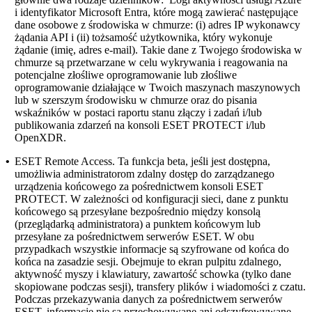
i identyfikator Microsoft Entra, które mogą zawierać następujące
dane osobowe z środowiska w chmurze: (i) adres IP wykonawcy
żądania API i (ii) tożsamość użytkownika, który wykonuje
żądanie (imię, adres e-mail). Takie dane z Twojego środowiska w
chmurze są przetwarzane w celu wykrywania i reagowania na
potencjalne złośliwe oprogramowanie lub złośliwe
oprogramowanie działające w Twoich maszynach maszynowych
lub w szerszym środowisku w chmurze oraz do pisania
wskaźników w postaci raportu stanu złączy i zadań i/lub
publikowania zdarzeń na konsoli ESET PROTECT i/lub
OpenXDR.
•
ESET Remote Access.
Ta funkcja beta, jeśli jest dostępna,
umożliwia administratorom zdalny dostęp do zarządzanego
urządzenia końcowego za pośrednictwem konsoli ESET
PROTECT. W zależności od konfiguracji sieci, dane z punktu
końcowego są przesyłane bezpośrednio między konsolą
(przeglądarką administratora) a punktem końcowym lub
przesyłane za pośrednictwem serwerów ESET. W obu
przypadkach wszystkie informacje są szyfrowane od końca do
końca na zasadzie sesji. Obejmuje to ekran pulpitu zdalnego,
aktywność myszy i klawiatury, zawartość schowka (tylko dane
skopiowane podczas sesji), transfery plików i wiadomości z czatu.
Podczas przekazywania danych za pośrednictwem serwerów
ESET, informacje nie są przechowywane ani odszyfrowywane.