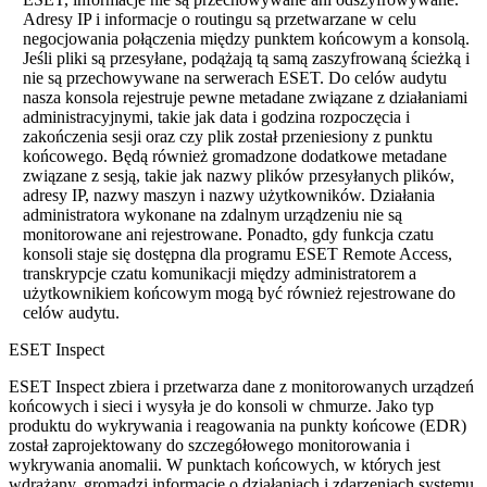
Adresy IP i informacje o routingu są przetwarzane w celu
negocjowania połączenia między punktem końcowym a konsolą.
Jeśli pliki są przesyłane, podążają tą samą zaszyfrowaną ścieżką i
nie są przechowywane na serwerach ESET. Do celów audytu
nasza konsola rejestruje pewne metadane związane z działaniami
administracyjnymi, takie jak data i godzina rozpoczęcia i
zakończenia sesji oraz czy plik został przeniesiony z punktu
końcowego. Będą również gromadzone dodatkowe metadane
związane z sesją, takie jak nazwy plików przesyłanych plików,
adresy IP, nazwy maszyn i nazwy użytkowników. Działania
administratora wykonane na zdalnym urządzeniu nie są
monitorowane ani rejestrowane. Ponadto, gdy funkcja czatu
konsoli staje się dostępna dla programu ESET Remote Access,
transkrypcje czatu komunikacji między administratorem a
użytkownikiem końcowym mogą być również rejestrowane do
celów audytu.
ESET Inspect
ESET Inspect zbiera i przetwarza dane z monitorowanych urządzeń
końcowych i sieci i wysyła je do konsoli w chmurze. Jako typ
produktu do wykrywania i reagowania na punkty końcowe (EDR)
został zaprojektowany do szczegółowego monitorowania i
wykrywania anomalii. W punktach końcowych, w których jest
wdrażany, gromadzi informacje o działaniach i zdarzeniach systemu