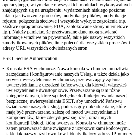
operacyjnego, w tym dane o wszystkich modułach wykonywalnych
znajdujących się na urządzeniu, wydarzeniach niskiego poziomu,
takich jak tworzenie procesów, modyfikacje plików, modyfikacje
rejestru, połączenia sieciowe i wszystkie wykryte zagrożenia (np.
złośliwe oprogramowanie, PUA, zablokowane strony internetowe
itp.).
Należy pamiętać, że przetwarzane dane mogą zawierać
informacje wrażliwe na prywatność, takie jak nazwy wszystkich
zmodyfikowanych plików, linie poleceń dla wszystkich procesów i
adresy URL wszystkich odwiedzanych stron.
ESET Secure Authentication
•
Konsola ESA w chmurze.
Nasza konsola w chmurze umożliwia
zarządzanie i konfigurowanie naszych Usług, a także działa jako
serwer uwierzytelniania w chmurze, przetwarzający żądania
uwierzytelniania z urządzeń końcowych, dla których włączyłeś
uwierzytelnianie dwustopniowe. Przetwarzane są tam różne
kategorie danych, które są niezbędne do funkcjonowania naszej
bezpiecznej uwierzytelniania ESET, aby umożliwić Państwu
świadczenie naszych Usług, podczas gdy dokładne dane, które
mają być przetwarzane, zależą od metod uwierzytelniania i
komponentów, które zdecydujesz się użyć, oraz innych
konfiguracji Usługi, którą tworzysz. Konsola w chmurze może
zatem przetwarzać dane związane z użytkownikami końcowymi,
takie jak nazwy użytkowników i identyfikatory, adresy IP, numery