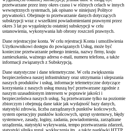
przetwarzane przez inny okres czasu i w różnych celach w innych
wewnętrznych systemach, jak opisano w niniejszej Polityce
prywatności. Obejmuje to przetwarzanie danych dotyczących
subskrypcji wraz z wszelkimi powiadomieniami prawnymi przez
okres 3 lat po wygaśnięciu ostatniej subskrypcji w celu
ustanowienia, wykonywania lub obrony roszczeń prawnych.
Dane rejestracyjne konta.
W celu rejestracji Konta i umożliwienia
Użytkownikowi dostępu do powiązanych Usług, może być
konieczne przetwarzanie pełnego imienia, nazwy firmy, kraju
zamieszkania, ważnego adresu e-mail, numeru telefonu, a także
informacji związanych z Subskrypcją.
Dane statystyczne i dane telemetryczne.
W celu zwiększenia
bezpieczeństwa naszej infrastruktury oraz utrzymania i ulepszania
naszych produktów i usług, informacje telemetryczne dotyczące
korzystania z naszych usług muszą być przetwarzane zgodnie z
naszym uzasadnionym interesem w poprawie jakości i
bezpieczeństwa naszych usług. Są przetwarzane tylko na poziomie
zbiorczym i obejmują dane takie jak wydajność bazy danych,
statystyki zdrowia, liczba zarządzanych punktów końcowych,
system operacyjny punktów końcowych, sprzęt systemowy, błędy
systemowe, zasady, loginy, zadania, powiadomienia, zarządzane
urządzenia, statystyki wykrywania, tempo przetwarzania zdarzeń,
statystyki silnika reguł, wykluczenia itp., a także nagłówki HTTP.