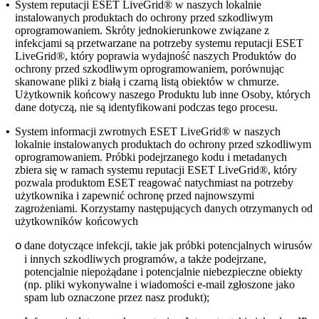
•
System reputacji ESET LiveGrid®
w naszych lokalnie
instalowanych produktach do ochrony przed szkodliwym
oprogramowaniem. Skróty jednokierunkowe związane z
infekcjami są przetwarzane na potrzeby systemu reputacji ESET
LiveGrid®, który poprawia wydajność naszych Produktów do
ochrony przed szkodliwym oprogramowaniem, porównując
skanowane pliki z białą i czarną listą obiektów w chmurze.
Użytkownik końcowy naszego Produktu lub inne Osoby, których
dane dotyczą, nie są identyfikowani podczas tego procesu.
•
System informacji zwrotnych ESET LiveGrid®
w naszych
lokalnie instalowanych produktach do ochrony przed szkodliwym
oprogramowaniem. Próbki podejrzanego kodu i metadanych
zbiera się w ramach systemu reputacji ESET LiveGrid®, który
pozwala produktom ESET reagować natychmiast na potrzeby
użytkownika i zapewnić ochronę przed najnowszymi
zagrożeniami. Korzystamy następujących danych otrzymanych od
użytkowników końcowych
dane dotyczące infekcji, takie jak próbki potencjalnych wirusów
o
i innych szkodliwych programów, a także podejrzane,
potencjalnie niepożądane i potencjalnie niebezpieczne obiekty
(np. pliki wykonywalne i wiadomości e-mail zgłoszone jako
spam lub oznaczone przez nasz produkt);