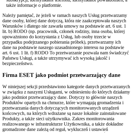
także informacje o platformie.
Należy pamiętać, że jeżeli w ramach naszych Usług przetwarzamy
dane osoby, której dane dotyczą, która nie zaakceptowała naszych
Warunków i dlatego nie zawarła umowy na podstawie art. 6 ust. 1
lit. b) RODO (np. pracownik, członek rodziny, inna osoba, której
upoważniono do korzystania z Usług, lub osoby trzecie w
przypadku podejrzanego pobierania próbek), przetwarzamy ich
dane na podstawie naszego uzasadnionego interesu na podstawie
art. 6 ust. 1 lit. f) RODO To przetwarzanie pozwala nam świadczyć
Państwu Usługi, a także utrzymywać ich wysoką jakość i
bezpieczeństwo.
Firma ESET jako podmiot przetwarzający dane
W niniejszej sekcji przedstawiono kategorie danych przetwarzanych
w związku z naszymi Usługami, w odniesieniu do których działamy
jako podmiot przetwarzający dane. Dotyczy to głównie naszych
Produktów opartych na chmurze, które wymagają gromadzenia i
przetwarzania danych dotyczących monitorowanych urządzeń
końcowych, na których wdrażane są nasze lokalnie zainstalowane
Produkty, a także sieci użytkownika. Zakres monitorowania
realizowanego w infrastrukturze Użytkownika, a także dokładne
gromadzone dane zależą od reguł, wykluczeń i ustawień