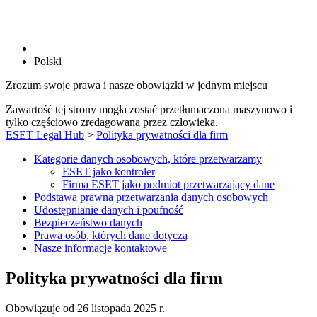
Polski
Zrozum swoje prawa i nasze obowiązki w jednym miejscu
Zawartość tej strony mogła zostać przetłumaczona maszynowo i
tylko częściowo zredagowana przez człowieka.
ESET Legal Hub
>
Polityka prywatności dla firm
Kategorie danych osobowych, które przetwarzamy
ESET jako kontroler
Firma ESET jako podmiot przetwarzający dane
Podstawa prawna przetwarzania danych osobowych
Udostępnianie danych i poufność
Bezpieczeństwo danych
Prawa osób, których dane dotyczą
Nasze informacje kontaktowe
Polityka prywatności dla firm
Obowiązuje od 26 listopada 2025 r.