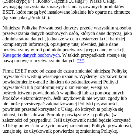
(„
Subskrypcja
” i „
Konto
”, łącznie „
Usługi
”). Nasze Usługi
wymagają korzystania z naszych standaryzowanych produktów
ESET, które mogą być instalowane lokalnie lub oparte na chmurze
(łącznie jako „
Produkt
”).
Niniejsza Polityka Prywatności dotyczy przede wszystkim sposobu
przetwarzania danych osobowych osób, których dane dotyczą, jako
administratora danych, jednakże w celu dostarczenia Ci bardziej
kompletnych informacji, opisujemy tutaj również, jakie dane
przetwarzamy w roli podmiotu przetwarzającego dane, w sekcji
Kategorie danych osobowych
. W takich przypadkach stosuje się
naszą umowę o przetwarzaniu danych
***
.
Firma ESET może od czasu do czasu zmieniać niniejszą Politykę
prywatności według własnego uznania. Wyślemy użytkownikom
powiadomienie e-mail z linkiem do zaktualizowanej Polityki
prywatności lub poinformujemy o zmienionej wersji za
pośrednictwem powiadomień w aplikacji lub za pomocą innych
środków elektronicznych. Jeśli użytkownik nie wyrazi zgody lub
nie może przestrzegać zaktualizowanej Polityki prywatności,
powinien przestać korzystać z Usług, do których ta polityka się
odnosi, i odinstalować Produkty powiązane z tą polityką (w
zależności od przypadku). Jeśli użytkownik nadal będzie korzystać
z Usług po wejściu w życie nowej zmienionej Polityki prywatności,
uznaje się, że użytkownik potwierdza tę zmienioną Politykę.