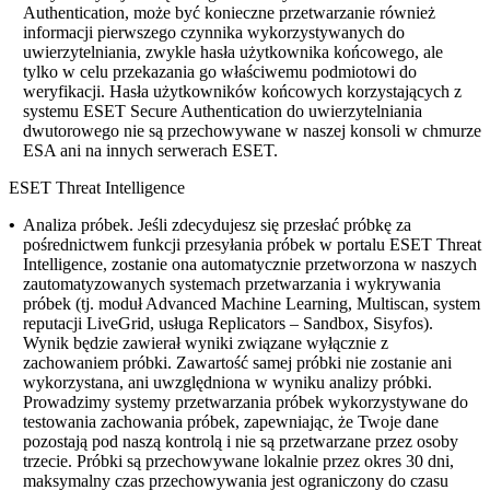
Authentication, może być konieczne przetwarzanie również
informacji pierwszego czynnika wykorzystywanych do
uwierzytelniania, zwykle hasła użytkownika końcowego, ale
tylko w celu przekazania go właściwemu podmiotowi do
weryfikacji. Hasła użytkowników końcowych korzystających z
systemu ESET Secure Authentication do uwierzytelniania
dwutorowego nie są przechowywane w naszej konsoli w chmurze
ESA ani na innych serwerach ESET.
ESET Threat Intelligence
•
Analiza próbek.
Jeśli zdecydujesz się przesłać próbkę za
pośrednictwem funkcji przesyłania próbek w portalu ESET Threat
Intelligence, zostanie ona automatycznie przetworzona w naszych
zautomatyzowanych systemach przetwarzania i wykrywania
próbek (tj. moduł Advanced Machine Learning, Multiscan, system
reputacji LiveGrid, usługa Replicators – Sandbox, Sisyfos).
Wynik będzie zawierał wyniki związane wyłącznie z
zachowaniem próbki. Zawartość samej próbki nie zostanie ani
wykorzystana, ani uwzględniona w wyniku analizy próbki.
Prowadzimy systemy przetwarzania próbek wykorzystywane do
testowania zachowania próbek, zapewniając, że Twoje dane
pozostają pod naszą kontrolą i nie są przetwarzane przez osoby
trzecie. Próbki są przechowywane lokalnie przez okres 30 dni,
maksymalny czas przechowywania jest ograniczony do czasu