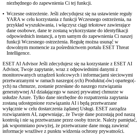
niezbędnego do zapewnienia Ci tej funkcji.
•
Wczesne ostrzeżenie.
Jeśli zdecydujesz się na ustawienie reguły
YARA w celu korzystania z funkcji Wczesnego ostrzeżenia, na
przykład wyszukiwania, i włączysz ciągi tekstowe zawierające
dane osobowe, dane te zostaną wykorzystane do identyfikacji
odpowiednich instancji, a tym samym do zapewnienia Ci naszej
funkcji Wczesnego ostrzeżenia. Regułę można usunąć w
dowolnym momencie za pośrednictwem portalu ESET Threat
Intelligence.
ESET AI Advisor
Jeśli zdecydujesz się na korzystanie z ESET AI
Advisor, Twoje zapytanie, wraz z odpowiednimi danymi z
monitorowanych urządzeń końcowych i informacjami sieciowymi
przetwarzanymi w ramach naszego(-ych) Produktu(-ów) opartego(-
ych) na chmurze, zostanie przesłane do naszego rozwiązania
generatywnej AI działającego w naszej prywatnej chmurze w
usłudze Azure. Tylko dane niezbędne do rozpatrzenia zapytania
zostaną udostępnione rozwiązaniu AI i będą przetwarzane
wyłącznie w celu dostarczenia żądanej Usługi. ESET zarządza
rozwiązaniem AI, zapewniając, że Twoje dane pozostają pod naszą
kontrolą i nie są przetwarzane przez osoby trzecie. Należy pamiętać,
jak wspomniano powyżej, że przetwarzane dane mogą zawierać
informacje wrażliwe z punktu widzenia ochrony prywatności.