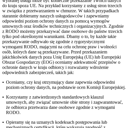
wybranej usługi może być konieczne przekazanie Twoich danych
do kraju spoza UE. Na przykład korzystamy z usług stron trzecich
w związku z przetwarzaniem w chmurze. W takich przypadkach
starannie dobieramy naszych usługodawców i zapewniamy
odpowiedni poziom ochrony danych za pomocą wymogów
umownych oraz środków technicznych i organizacyjnych. Zgodnie
z RODO możemy przekazywać dane osobowe do państw trzecich
tylko pod określonymi warunkami. Dbamy o to, by każde takie
przekazywanie odbywało się zgodnie z rygorystycznymi
wymogami RODO, mającymi na celu ochronę praw i wolności
osób, których dane są przekazywane. Przed przekazaniem
jakichkolwiek danych poza Unię Europejską (UE) lub Europejski
Obszar Gospodarczy (EOG) oceniamy adekwatność przepisów o
ochronie danych w kraju odbiorcy i rozważamy wdrożenie
odpowiednich zabezpieczeń, takich jak:
•
Oceniamy, czy kraj otrzymujący dane zapewnia odpowiedni
poziom ochrony danych, na podstawie ocen Komisji Europejskiej.
•
Korzystamy z zatwierdzonych standardowych klauzul
umownych, aby związać umownie obie strony i zagwarantować,
że odbiorca przetwarza dane osobowe zgodnie z wymogami
RODO.
•
Opieramy się na uznanych kodeksach postępowania lub
mechanizmach certyfikacji, które wykazują zgodność z