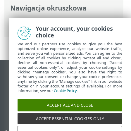
Nawigacja okruszkowa
Pomoc online ESET
>
ESET LiveGuard
Advanced
>
Wprowadzenie
Your account, your cookies
choice
We and our partners use cookies to give you the best
optimized online experience, analyze our website traffic,
and serve you with personalized ads. You can agree to the
collection of all cookies by clicking "Accept all and close",
decline all non-essential cookies by choosing "Accept
essential cookies only", or adjust your cookie settings by
Wyświetl witrynę internetową dla
clicking "Manage cookies". You also have the right to
withdraw your consent or change your cookie preferences
komputerów
anytime by clicking the "Manage cookies" link in our website
footer or in your account settings (if available). For more
End of Life
information, see our
Cookie Policy
.
Baza wiedzy ESET
Forum ESET
ACCEPT ALL AND CLOSE
ESET Status Portal
Pomoc regionalna
ACCEPT ESSENTIAL COOKIES ONLY