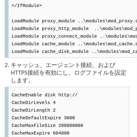
</IfModule>
LoadModule proxy_module ..\modules\mod_proxy.
LoadModule proxy_http_module ..\modules\mod_
LoadModule proxy_connect_module ..\modules\mo
LoadModule cache_module ..\modules\mod_cache.
LoadModule cache_disk_module ..\modules\mod_c
2.
キャッシュ、エージェント接続、および
HTTPS接続を有効にし、ログファイルを設定
します。
CacheEnable disk http://
CacheDirLevels 4
CacheDirLength 2
CacheDefaultExpire 3600
CacheMaxFileSize 200000000
CacheMaxExpire 604800