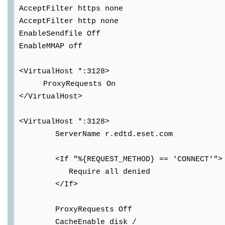
AcceptFilter https none
AcceptFilter http none
EnableSendfile Off
EnableMMAP off
<VirtualHost *:3128>
ProxyRequests On
</VirtualHost>
<VirtualHost *:3128>
ServerName r.edtd.eset.com
<If "%{REQUEST_METHOD} == 'CONNECT'">
Require all denied
</If>
ProxyRequests Off
CacheEnable disk /