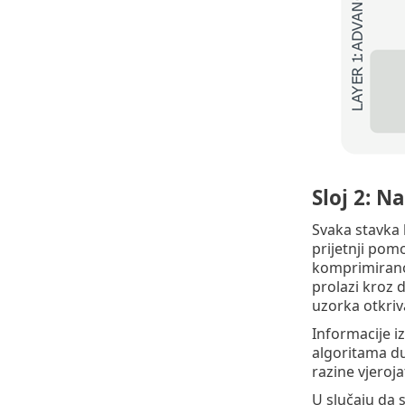
Sloj 2: N
Svaka stavka 
prijetnji pom
komprimiranog
prolazi kroz 
uzorka otkriva
Informacije i
algoritama du
razine vjeroja
U slučaju da 