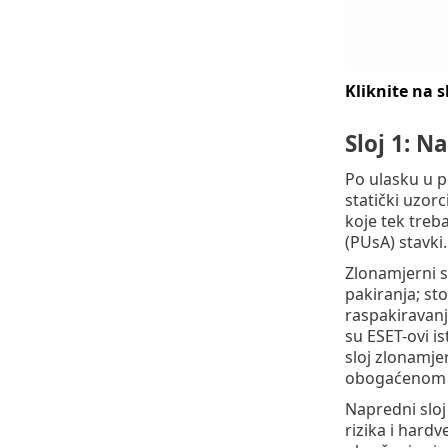
Kliknite na s
Sloj 1: N
Po ulasku u p
statički uzor
koje tek treb
(PUsA) stavki.
Zlonamjerni so
pakiranja; st
raspakiravanj
su ESET-ovi is
sloj zlonamj
obogaćenom b
Napredni sloj 
rizika i hard