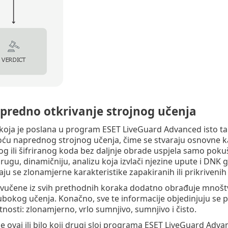
apredno otkrivanje strojnog učenja
koja je poslana u program ESET LiveGuard Advanced isto ta
oću naprednog strojnog učenja, čime se stvaraju osnovne ka
 ili šifriranog koda bez daljnje obrade uspjela samo pokuša
drugu, dinamičniju, analizu koja izvlači njezine upute i DNK 
ju se zlonamjerne karakteristike zapakiranih ili prikrivenih 
zvučene iz svih prethodnih koraka dodatno obrađuje mnoštvo
bokog učenja. Konačno, sve te informacije objedinjuju se 
tnosti: zlonamjerno, vrlo sumnjivo, sumnjivo i čisto.
se ovaj ili bilo koji drugi sloj programa ESET LiveGuard Adv