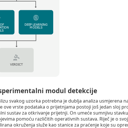
ksperimentalni modul detekcije
alizu svakog uzorka potrebna je dublja analiza usmjerena na
je ove vrste podataka o prijetnjama postoji još jedan sloj
ni sustav za otkrivanje prijetnji. On umeće sumnjivu stavku
trojevima pomoću različitih operativnih sustava. Riječ je o 
irana okruženja služe kao stanice za praćenje koje su opr