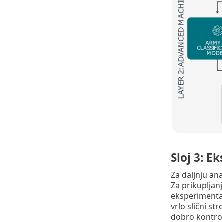
Sloj 3: E
Za daljnju an
Za prikupljan
eksperimental
vrlo slični s
dobro kontrol