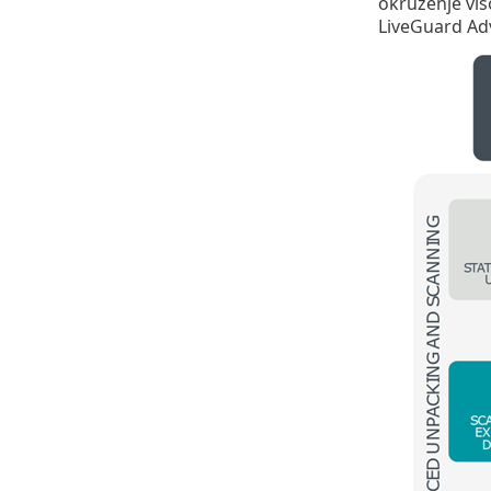
okruženje vis
LiveGuard Ad