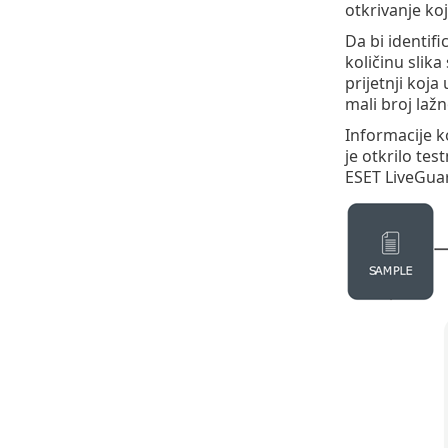
otkrivanje koj
Da bi identif
količinu sli
prijetnji koja
mali broj lažn
Informacije k
je otkrilo te
ESET LiveGuar