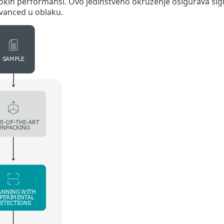
okih performansi. Ovo jedinstveno okruženje osigurava sig
vanced u oblaku.