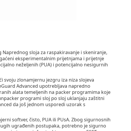
Naprednog sloja za raspakiravanje i skeniranje,
gaćeni eksperimentalnim prijetnjama i prijetnje
cijalno neželjenih (PUA) i potencijalno nesigurnih
ći svoju zlonamjernu jezgru iza niza slojeva
 LiveGuard Advanced upotrebljava napredno
ziranih alata temeljenih na packer programima koje
unpacker programi sloj po sloj uklanjaju zaštitni
nced da još jednom usporedi uzorak s
jerni softver, čisto, PUA ili PUsA. Zbog sigurnosnih
drugih ugrađenih postupaka, potrebno je sigurno