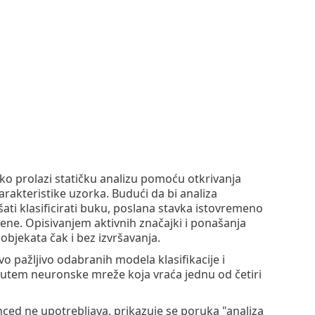
ko prolazi statičku analizu pomoću otkrivanja
rakteristike uzorka. Budući da bi analiza
ti klasificirati buku, poslana stavka istovremeno
gene. Opisivanjem aktivnih značajki i ponašanja
objekata čak i bez izvršavanja.
 pažljivo odabranih modela klasifikacije i
putem neuronske mreže koja vraća jednu od četiri
anced ne upotrebljava, prikazuje se poruka "analiza