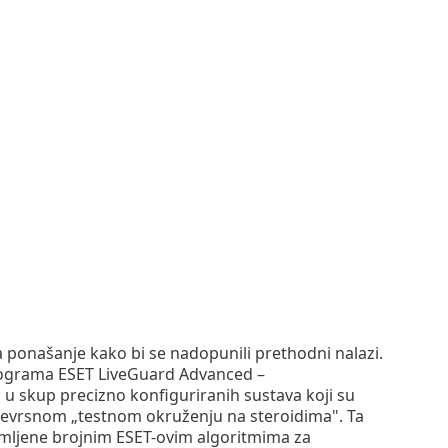
 ponašanje kako bi se nadopunili prethodni nalazi.
 programa ESET LiveGuard Advanced –
 u skup precizno konfiguriranih sustava koji su
svojevrsnom „testnom okruženju na steroidima". Ta
emljene brojnim ESET-ovim algoritmima za