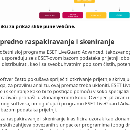
liku za prikaz slike pune veličine.
apredno raspakiravanje i skeniranje
očetni sloj programa ESET LiveGuard Advanced, takozvanog 
ci uspoređuju se s ESET-ovom bazom podataka prijetnji: obo
a distribuirati, kao i sa sveobuhvatnim popisom čistih, poten
ftver često pokušava spriječiti otkrivanje prijetnje skrivaju
oga, za pravilnu analizu, ovaj premaz treba ukloniti. ESET
e i skeniranje kako bi to postigao pomoću visoko specijali
traživači pronašli u zlonamjernom kodu. Ovi specijalizirani 
ernog softvera, omogućujući programu ESET LiveGuard Adva
azom podataka prijetnji.
za raspakiravanje i skeniranje klasificira uzorak kao zlonam
verskih zahtjeva povezanih s unpacker programima i zbog 