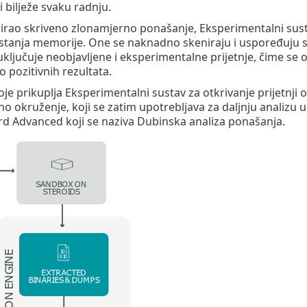
i bilježe svaku radnju.
icirao skriveno zlonamjerno ponašanje, Eksperimentalni sustav
ka stanja memorije. One se naknadno skeniraju i uspoređ
 uključuje neobjavljene i eksperimentalne prijetnje, čime se o
o pozitivnih rezultata.
oje prikuplja Eksperimentalni sustav za otkrivanje prijetnji
stno okruženje, koji se zatim upotrebljava za daljnju analizu
d Advanced koji se naziva Dubinska analiza ponašanja.