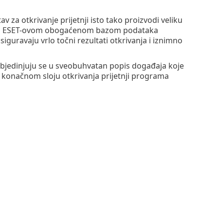
 za otkrivanje prijetnji isto tako proizvodi veliku
uju s ESET-ovom obogaćenom bazom podataka
siguravaju vrlo točni rezultati otkrivanja i iznimno
 objedinjuju se u sveobuhvatan popis događaja koje
 u konačnom sloju otkrivanja prijetnji programa