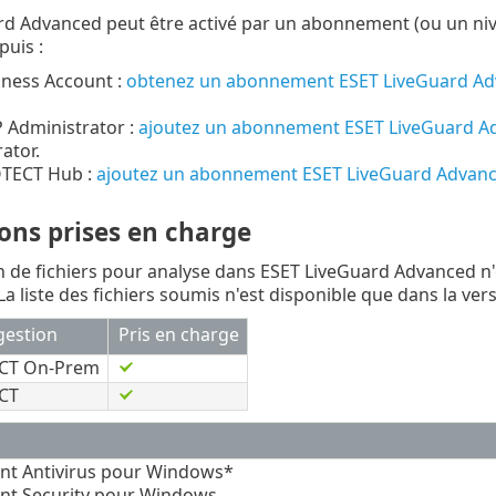
rd Advanced peut être activé par un abonnement (ou un ni
uis :
iness Account :
obtenez un abonnement ESET LiveGuard A
 Administrator :
ajoutez un abonnement ESET LiveGuard A
ator.
TECT Hub :
ajoutez un abonnement ESET LiveGuard Advan
ons prises en charge
 de fichiers pour analyse dans ESET LiveGuard Advanced n'
La liste des fichiers soumis n'est disponible que dans la ve
gestion
Pris en charge
CT On-Prem
CT
nt Antivirus pour Windows*
nt Security pour Windows