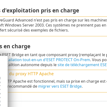
d'exploitation pris en charge
veGuard Advanced n'est pas pris en charge sur les machines
ft Windows Server 2003. Ces systèmes ne prennent pas en c
sfert sécurisé des exemples de fichiers.
is en charge
e ESET Bridge en tant que composant proxy (remplaçant le p
installation tout-en-un d'ESET PROTECT On-Prem
. Vous po
installtion autonome depuis le
site de téléchargement ESE
ateurs du proxy HTTP Apache
d
y HTTP Apache est fonctionnel, mais sa prise en charge est 
h
y
il est recommandé de
migrer vers ESET Bridge
.
y
e
o
s
e