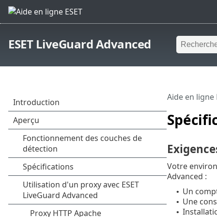
ESET LiveGuard Advanced
Aide en ligne
Spécifi
Exigences
Votre environ
Advanced :
Un compt
•
Une conso
•
Installat
•