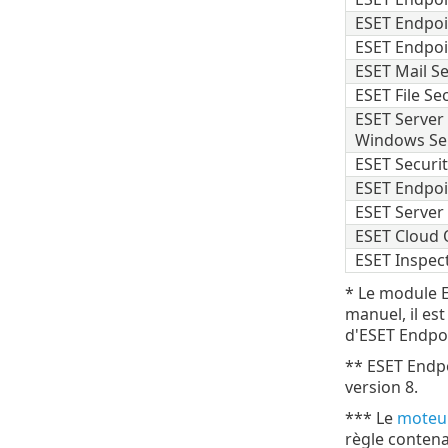
ESET Endpoi
ESET Endpoi
ESET Mail S
ESET File S
ESET Server
Windows Se
ESET Securit
ESET Endpoi
ESET Server 
ESET Cloud O
ESET Inspec
* Le module E
manuel, il es
d'ESET Endpoi
** ESET Endpo
version 8.
*** Le
moteur
règle contena