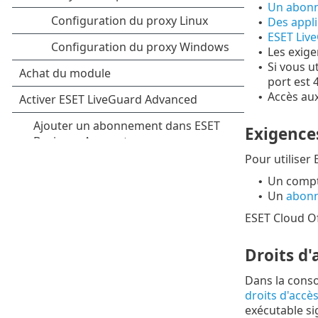
Un abonn
•
Des appl
•
ESET Live
•
Les exige
•
Si vous u
•
port est 
Accès au
•
Exigences
Pour utiliser
Un compt
•
Un
abon
•
ESET Cloud Of
Droits d'
Dans la consol
droits d'accè
exécutable si