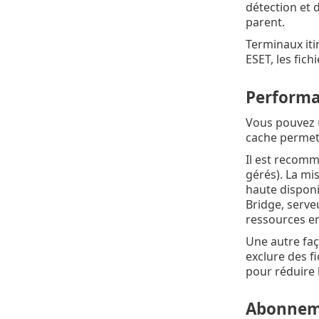
détection et d
parent.
Terminaux iti
ESET, les fich
Perform
Vous pouvez
cache permet 
Il est recomm
gérés). La mi
haute disponi
Bridge, serve
ressources e
Une autre faç
exclure des f
pour réduire 
Abonneme