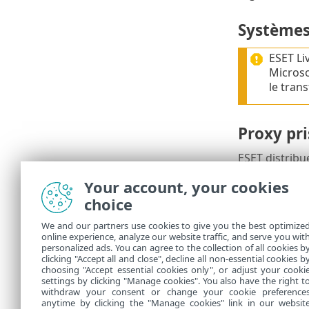
Systèmes 
ESET Li
Microso
le tran
Proxy pr
ESET distribu
programme d'
Your account, your cookies
programme d'
choice
Utilis
We and our partners use cookies to give you the best optimize
Le prox
online experience, analyze our website traffic, and serve you wit
personalized ads. You can agree to the collection of all cookies b
Proxy, 
clicking "Accept all and close", decline all non-essential cookies b
choosing "Accept essential cookies only", or adjust your cooki
settings by clicking "Manage cookies". You also have the right t
withdraw your consent or change your cookie preference
anytime by clicking the "Manage cookies" link in our websit