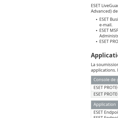
ESET LiveGua
Advanced) dep
ESET Bus
•
e-mail.
ESET MSP
•
Administr
ESET PRO
•
Applicati
La soumission
applications. 
Console de 
ESET PROTE
ESET PROTE
Application
ESET Endpoi
ESET Endpoi