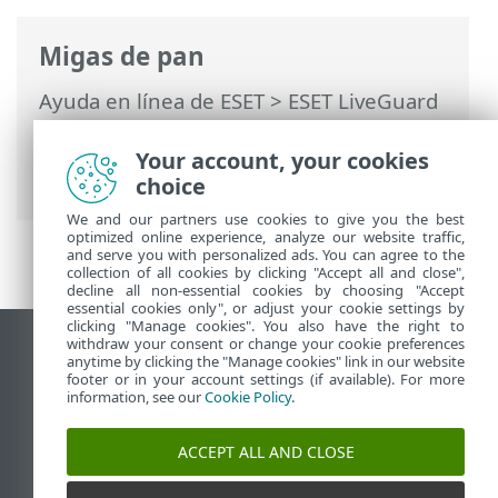
Migas de pan
Ayuda en línea de ESET
>
ESET LiveGuard
Advanced
>
Configurar el módulo de ESET
LiveGuard Advanced mediante una
Your account, your cookies
política
> Administración de políticas
choice
We and our partners use cookies to give you the best
optimized online experience, analyze our website traffic,
and serve you with personalized ads. You can agree to the
collection of all cookies by clicking "Accept all and close",
decline all non-essential cookies by choosing "Accept
essential cookies only", or adjust your cookie settings by
clicking "Manage cookies". You also have the right to
withdraw your consent or change your cookie preferences
Ver sitio del escritorio
anytime by clicking the "Manage cookies" link in our website
footer or in your account settings (if available). For more
End of Life
information, see our
Cookie Policy
.
Base de conocimiento de ESET
Foro de ESET
ACCEPT ALL AND CLOSE
ESET Status Portal
Soporte regional