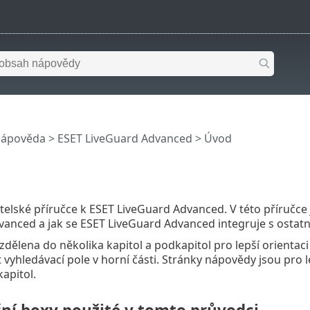
nápověda
>
ESET LiveGuard Advanced
>
Úvod
vatelské příručce k ESET LiveGuard Advanced. V této příručce 
anced a jak se ESET LiveGuard Advanced integruje s ostatn
ozdělena do několika kapitol a podkapitol pro lepší orienta
 vyhledávací pole v horní části. Stránky nápovědy jsou pro l
apitol.