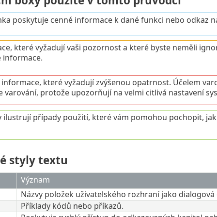
ní boxy použité v tomto průvodci
a poskytuje cenné informace k dané funkci nebo odkaz na s
ce, které vyžadují vaši pozornost a které byste neměli ignor
é informace.
é informace, které vyžadují zvýšenou opatrnost. Účelem va
e varování, protože upozorňují na velmi citlivá nastavení sy
 ilustrují případy použití, které vám pomohou pochopit, jak p
é styly textu
Význam
Názvy položek uživatelského rozhraní jako dialogová o
Příklady kódů nebo příkazů.