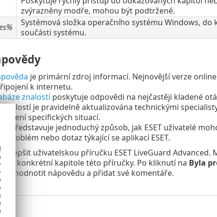
Poskytuje rychlý přístup do odkazovaných kapitol ne
zvýrazněny modře, mohou být podtržené.
Systémová složka operačního systému Windows, do kte
les%
součásti systému.
ápovědy
ápověda
je primární zdroj informací. Nejnovější verze onli
řipojení k internetu.
abáze znalostí
poskytuje odpovědi na nejčastěji kladené ot
znalostí je pravidelně aktualizována technickými specialisty
 řešení specifických situací.
um
představuje jednoduchý způsob, jak ESET uživatelé moh
áš problém nebo dotaz týkající se aplikací ESET.
d
vylepšit uživatelskou příručku ESET LiveGuard Advanced. 
h
 ke konkrétní kapitole této příručky. Po kliknutí na
Byla pr
y
te ohodnotit nápovědu a přidat své komentáře.
y
e
o
s
e
e