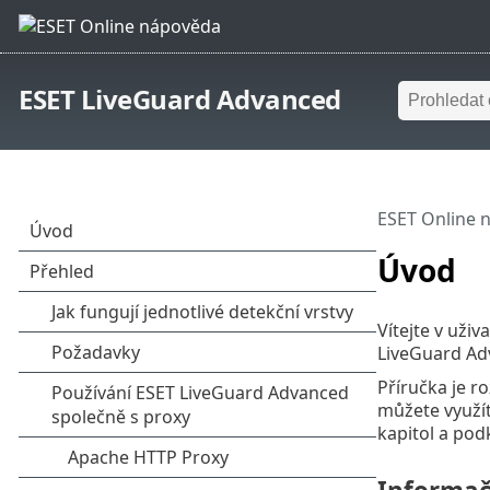
ESET LiveGuard Advanced
ESET Online 
Úvod
Vítejte v uži
LiveGuard Adv
Příručka je r
můžete využít
kapitol a podk