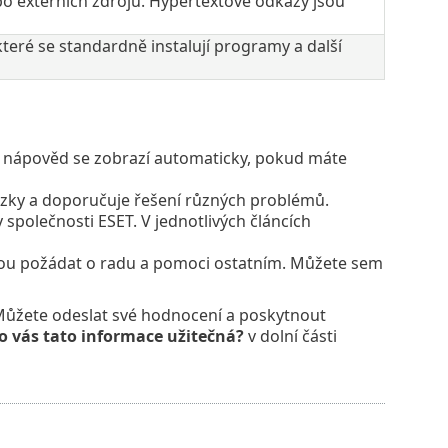
bo externích zdrojů. Hypertextové odkazy jsou
ré se standardně instalují programy a další
ne nápověd se zobrazí automaticky, pokud máte
ázky a doporučuje řešení různých problémů.
 společnosti ESET. V jednotlivých článcích
ou požádat o radu a pomoci ostatním. Můžete sem
Můžete odeslat své hodnocení a poskytnout
o vás tato informace užitečná?
v dolní části