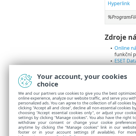
Hyperlink
%ProgramFi
Zdroje n
Online n
•
funkční p
ESET Dat
•
Databáze 
naleznete
Your account, your cookies
ESET for
•
choice
umístit v
We and our partners use cookies to give you the best optimize
Pomozte nám 
online experience, analyze our website traffic, and serve you wit
zpětnou vazbu
personalized ads. You can agree to the collection of all cookies b
stránky může
clicking "Accept all and close", decline all non-essential cookies b
choosing "Accept essential cookies only", or adjust your cooki
settings by clicking "Manage cookies". You also have the right t
withdraw your consent or change your cookie preference
anytime by clicking the "Manage cookies" link in our websit
footer or in your account settings (if available). For mor