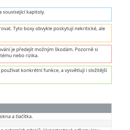
ouvisející kapitoly.
ovat. Tyto boxy obvykle poskytují nekritické, ale
rování je předejít možným škodám. Pozorně si
stému nebo rizika.
oužívat konkrétní funkce, a vysvětlují i složitější
kna a tlačítka.