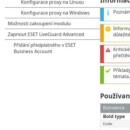
Informač
Poznámk
Informa
důležit
Kritick
přečtět
Příklady
témata.
Používan
Konvence
Bold type
Code