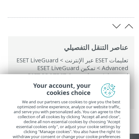
عناصر التنقل التفصيلي
تعليمات ESET عبر الإنترنت
>
ESET LiveGuard
Advanced
>
تمكين ESET LiveGuard
Advanced
> مزامنة ESET PROTECT On-
Prem مع ESET PROTECT Hub/ESET
Your account, your
Business Account/ESET MSP
cookies choice
Administrator
We and our partners use cookies to give you the best
optimized online experience, analyze our website traffic,
and serve you with personalized ads. You can agree to the
collection of all cookies by clicking "Accept all and close",
decline all non-essential cookies by choosing "Accept
essential cookies only", or adjust your cookie settings by
clicking "Manage cookies". You also have the right to
withdraw your consent or change your cookie preferences