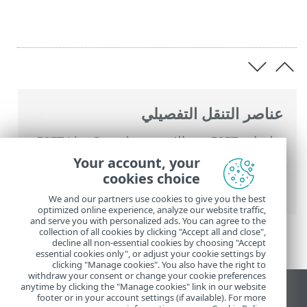
عناصر التنقل التفصيلي
تعليمات ESET عبر الإنترنت
>
ESET LiveGuard
Advanced
>
تمكين ESET LiveGuard
Your account, your
Advanced
> تمكين ESET LiveGuard
cookies choice
Advanced بالتزامن مع تثبيت تطبيق ESET
We and our partners use cookies to give you the best
optimized online experience, analyze our website traffic,
and serve you with personalized ads. You can agree to the
collection of all cookies by clicking "Accept all and close",
decline all non-essential cookies by choosing "Accept
essential cookies only", or adjust your cookie settings by
clicking "Manage cookies". You also have the right to
withdraw your consent or change your cookie preferences
anytime by clicking the "Manage cookies" link in our website
عرض موقع سطح المكتب
footer or in your account settings (if available). For more