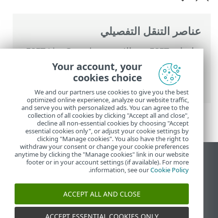
عناصر التنقل التفصيلي
تعليمات ESET عبر الإنترنت
>
ESET LiveGuard
Advanced
>
استخدام ‎ESET LiveGuard
Your account, your
Advanced
> ESET Endpoint Security وESET
cookies choice
Server Security
We and our partners use cookies to give you the best
optimized online experience, analyze our website traffic,
and serve you with personalized ads. You can agree to the
collection of all cookies by clicking "Accept all and close",
decline all non-essential cookies by choosing "Accept
essential cookies only", or adjust your cookie settings by
clicking "Manage cookies". You also have the right to
withdraw your consent or change your cookie preferences
anytime by clicking the "Manage cookies" link in our website
عرض موقع سطح المكتب
footer or in your account settings (if available). For more
.
information, see our
Cookie Policy
End of Life
قاعدة معارف ESET
ACCEPT ALL AND CLOSE
منتدى ESET
ESET Status Portal
ACCEPT ESSENTIAL COOKIES ONLY