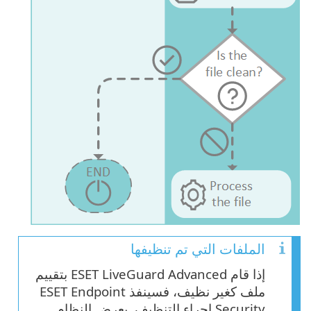
الملفات التي تم تنظيفها
إذا قام ESET LiveGuard Advanced بتقييم
ملف كغير نظيف، فسينفذ ESET Endpoint
Security إجراء التنظيف. يعرض النظام