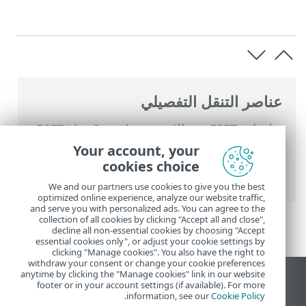
عناصر التنقل التفصيلي
تعليمات ESET عبر الإنترنت
>
ESET LiveGuard
Advanced
>
تكوين وحدة ESET LiveGuard
Your account, your
Advanced عبر إحدى السياسات
> تكوين
cookies choice
تطبيق ESET
We and our partners use cookies to give you the best
optimized online experience, analyze our website traffic,
and serve you with personalized ads. You can agree to the
collection of all cookies by clicking "Accept all and close",
decline all non-essential cookies by choosing "Accept
essential cookies only", or adjust your cookie settings by
clicking "Manage cookies". You also have the right to
withdraw your consent or change your cookie preferences
anytime by clicking the "Manage cookies" link in our website
عرض موقع سطح المكتب
footer or in your account settings (if available). For more
.
information, see our
Cookie Policy
End of Life