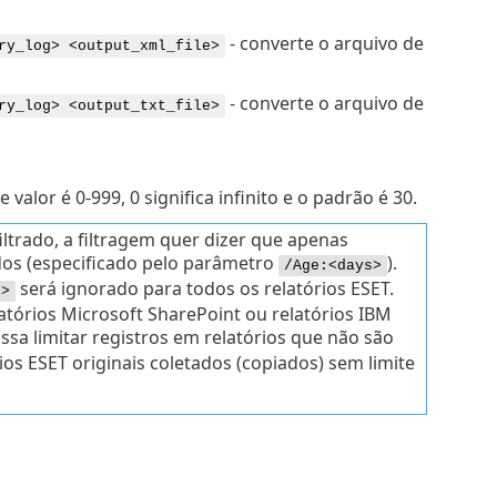
- converte o arquivo de
ry_log> <output_xml_file>
- converte o arquivo de
ry_log> <output_txt_file>
valor é 0-999, 0 significa infinito e o padrão é 30.
ltrado, a filtragem quer dizer que apenas
dos (especificado pelo parâmetro
).
/Age:<days>
será ignorado para todos os relatórios ESET.
s>
atórios Microsoft SharePoint ou relatórios IBM
sa limitar registros em relatórios que não são
os ESET originais coletados (copiados) sem limite