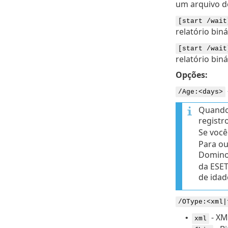
um arquivo d
[start /wait
relatório bin
[start /wait
relatório bin
Opções:
/Age:<days>
Quando 
registr
Se você
Para ou
Domino
da ESET
de idad
/OType:<xml|
- XM
•
xml