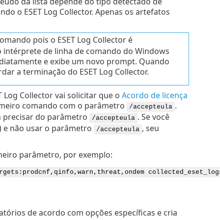
eúdo da lista depende do tipo detectado de
do o ESET Log Collector. Apenas os artefatos
omando pois o ESET Log Collector é
 o intérprete de linha de comando do Windows
 imediatamente e exibe um novo prompt. Quando
rdar a terminação do ESET Log Collector.
 Log Collector vai solicitar que o
Acordo de licença
 primeiro comando com o parâmetro
.
/accepteula
 precisar do parâmetro
. Se você
/accepteula
A) e não usar o parâmetro
, seu
/accepteula
meiro parâmetro, por exemplo:
rgets:prodcnf,qinfo,warn,threat,ondem collected_eset_log
latórios de acordo com opções específicas e cria