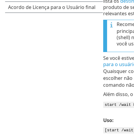
lista os
destin
produto de se
relevantes es
Recome
princip
(shell)
você us
Se você estiv
para o usuári
Quaisquer co
escolher não 
comando não 
Além disso, 
start /wait 
Uso:
[start /wait