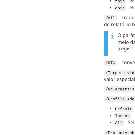
- Bi
•
fbin
- Bi
•
obin
– Tradu
/All
de relatório 
O parâ
meio da
(regist
– conve
/UTC
/Targets:<id
valor especial
/NoTargets:<
/Profile:<de
•
Default
-
•
Threat
- Se
•
All
/ProtectArch