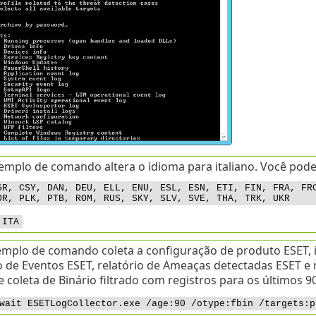
emplo de comando altera o idioma para italiano. Você pode
GR, CSY, DAN, DEU, ELL, ENU, ESL, ESN, ETI, FIN, FRA, FR
OR, PLK, PTB, ROM, RUS, SKY, SLV, SVE, THA, TRK, UKR
 ITA
emplo de comando coleta a configuração de produto ESET,
io de Eventos ESET, relatório de Ameaças detectadas ESET 
coleta de Binário filtrado com registros para os últimos 90
wait ESETLogCollector.exe /age:90 /otype:fbin /targets:p