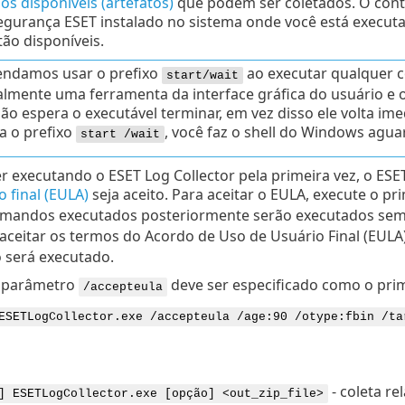
os disponíveis (artefatos)
que podem ser coletados. O cont
gurança ESET instalado no sistema onde você está executan
tão disponíveis.
ndamos usar o prefixo
ao executar qualquer c
start/wait
almente uma ferramenta da interface gráfica do usuário e
 não espera o executável terminar, em vez disso ele volta
a o prefixo
, você faz o shell do Windows agua
start /wait
er executando o ESET Log Collector pela primeira vez, o ESET
o final (EULA)
seja aceito. Para aceitar o EULA, execute o
mandos executados posteriormente serão executados sem
aceitar os termos do Acordo de Uso de Usuário Final (EUL
será executado.
o parâmetro
deve ser especificado como o pri
/accepteula
ESETLogCollector.exe /accepteula /age:90 /otype:fbin /ta
- coleta re
] ESETLogCollector.exe [opção] <out_zip_file>