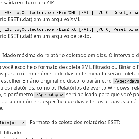
e saída em formato ZIP.
] ESETLogCollector.exe /Bin2XML [/All] [/UTC] <eset_bina
ário ESET (.dat) em um arquivo XML.
] ESETLogCollector.exe /Bin2Txt [/All] [/UTC] <eset_bina
ário ESET (.dat) em um arquivo de texto.
- Idade máxima do relatório coletado em dias. O intervalo de 
você escolhe o formato de coleta XML filtrado ou Binário fi
os para o último número de dias determinado serão coleta
 escolher Binário original do disco, o parâmetro
/Age:<day
tros relatórios, como os Relatórios de evento Windows, rel
, o parâmetro
será aplicado para que você pos
/Age:<days>
 para um número específico de dias e ter os arquivos binári
e.
- Formato de coleta dos relatórios ESET:
fbin|obin>
L filtrado