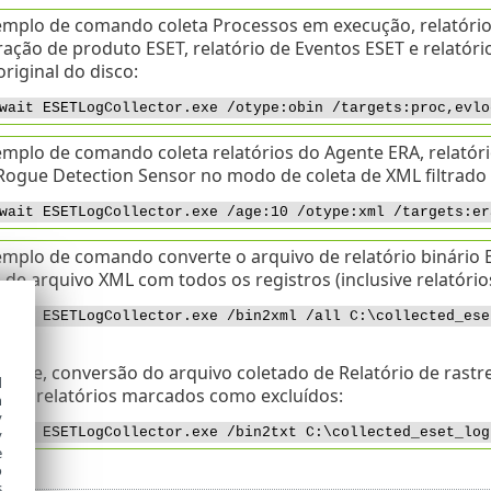
emplo de comando coleta Processos em execução, relatório d
ação de produto ESET, relatório de Eventos ESET e relatór
original do disco:
wait ESETLogCollector.exe /otype:obin /targets:proc,evlo
mplo de comando coleta relatórios do Agente ERA, relatóri
Rogue Detection Sensor no modo de coleta de XML filtrado c
wait ESETLogCollector.exe /age:10 /otype:xml /targets:er
emplo de comando converte o arquivo de relatório binário
 de arquivo XML com todos os registros (inclusive relatóri
wait ESETLogCollector.exe /bin2xml /all C:\collected_ese
mente, conversão do arquivo coletado de Relatório de ras
d
o os relatórios marcados como excluídos:
h
y
wait ESETLogCollector.exe /bin2txt C:\collected_eset_log
y
e
o
s