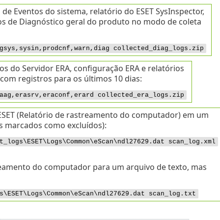
e Eventos do sistema, relatório do ESET SysInspector,
ios de Diagnóstico geral do produto no modo de coleta
gsys,sysin,prodcnf,warn,diag collected_diag_logs.zip
os do Servidor ERA, configuração ERA e relatórios
om registros para os últimos 10 dias:
aag,erasrv,eraconf,erard collected_era_logs.zip
 ESET (Relatório de rastreamento do computador) em um
os marcados como excluídos):
t_logs\ESET\Logs\Common\eScan\ndl27629.dat scan_log.xml
treamento do computador para um arquivo de texto, mas
s\ESET\Logs\Common\eScan\ndl27629.dat scan_log.txt