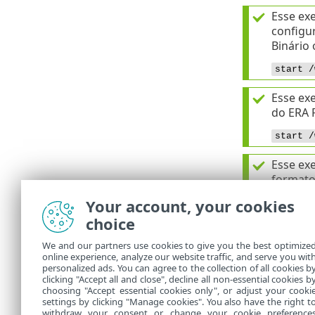
Esse ex
configur
Binário 
start /
Esse exe
do ERA 
start /
Esse ex
formato
Your account, your cookies
start /
choice
Similar
We and our partners use cookies to give you the best optimize
omitind
online experience, analyze our website traffic, and serve you wit
personalized ads. You can agree to the collection of all cookies b
start /
clicking "Accept all and close", decline all non-essential cookies b
choosing "Accept essential cookies only", or adjust your cooki
settings by clicking "Manage cookies". You also have the right t
withdraw your consent or change your cookie preference