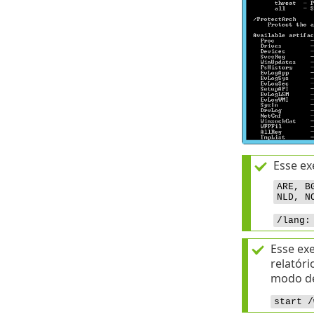
Esse ex
ARE, B
NLD, N
/lang:
Esse ex
relatór
modo de 
start /