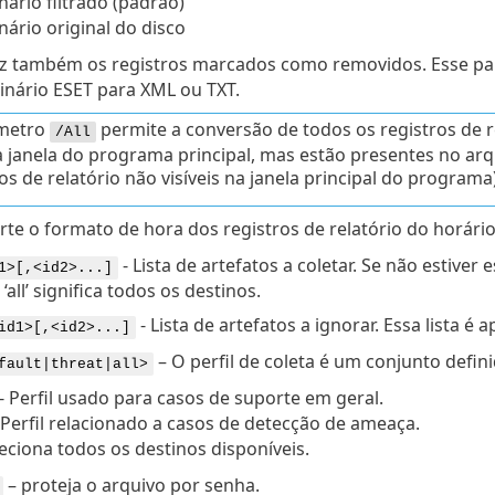
nário filtrado (padrão)
nário original do disco
z também os registros marcados como removidos. Esse parâ
binário ESET para XML ou TXT.
metro
permite a conversão de todos os registros de r
/All
 janela do programa principal, mas estão presentes no ar
ros de relatório não visíveis na janela principal do programa)
rte o formato de hora dos registros de relatório do horário
- Lista de artefatos a coletar. Se não estive
1>[,<id2>...]
 ‘all’ significa todos os destinos.
- Lista de artefatos a ignorar. Essa lista é 
id1>[,<id2>...]
– O perfil de coleta é um conjunto defin
fault|threat|all>
- Perfil usado para casos de suporte em geral.
 Perfil relacionado a casos de detecção de ameaça.
leciona todos os destinos disponíveis.
– proteja o arquivo por senha.