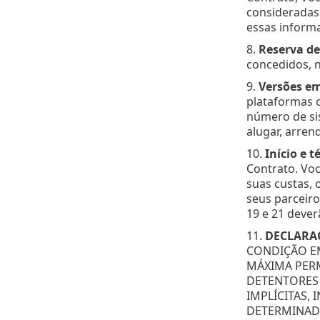
consideradas
essas informa
8.
Reserva de
concedidos, n
9.
Versões em
plataformas o
número de si
alugar, arren
10.
Início e 
Contrato. Voc
suas custas, 
seus parceiro
19 e 21 dever
11.
DECLARA
CONDIÇÃO EM
MÁXIMA PERM
DETENTORES 
IMPLÍCITAS,
DETERMINADA