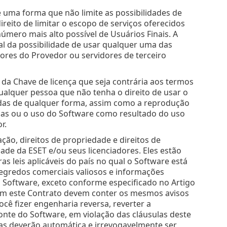
 uma forma que não limite as possibilidades de
reito de limitar o escopo de serviços oferecidos
 número mais alto possível de Usuários Finais. A
al da possibilidade de usar qualquer uma das
ores do Provedor ou servidores de terceiro
da Chave de licença que seja contrária aos termos
ualquer pessoa que não tenha o direito de usar o
adas de qualquer forma, assim como a reprodução
adas ou o uso do Software como resultado do uso
r.
ação, direitos de propriedade e direitos de
de da ESET e/ou seus licenciadores. Eles estão
as leis aplicáveis do país no qual o Software está
segredos comerciais valiosos e informações
o Software, exceto conforme especificado no Artigo
com este Contrato devem conter os mesmos avisos
cê fizer engenharia reversa, reverter a
nte do Software, em violação das cláusulas deste
as deverão automática e irrevogavelmente ser