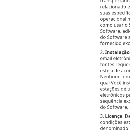
transportador
relacionado 
suas especif
operacional n
como usar o S
Software, ad
do Software s
fornecido exc
2.
Instalaçã
email eletrôn
fontes reque
esteja de ac
Nenhum compu
qual Você ins
estações de t
eletrônicos p
sequência exc
do Software,
3.
Licença
. D
condições est
denominado "