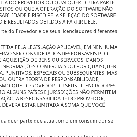
NTIA DO PROVEDOR OU QUALQUER OUTRA PARTE
ISITOS OU QUE A OPERAÇÃO DO SOFTWARE NÃO
ABILIDADE E RISCO PELA SELEÇÃO DO SOFTWARE
O E RESULTADOS OBTIDOS A PARTIR DELE.
arte do Provedor e de seus licenciadores diferentes
MITIDA PELA LEGISLAÇÃO APLICÁVEL, EM NENHUMA
VERÃO SER CONSIDERADOS RESPONSÁVEIS POR
E AQUISIÇÃO DE BENS OU SERVIÇOS, DANOS
DE INFORMAÇÕES COMERCIAIS OU POR QUAISQUER
A, PUNITIVOS, ESPECIAIS OU SUBSEQUENTES, MAS
OU OUTRA TEORIA DE RESPONSABILIDADE,
ESMO QUE O PROVEDOR OU SEUS LICENCIADORES
MO ALGUNS PAÍSES E JURISDIÇÕES NÃO PERMITEM
TAÇÃO, A RESPONSABILIDADE DO PROVEDOR,
, DEVERÁ ESTAR LIMITADA À SOMA QUE VOCÊ
e qualquer parte que atua como um consumidor se
o fornecer suporte técnico a seu critério, sem