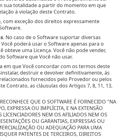
m sua totalidade a partir do momento em que
lação à violação deste Contrato.
re, com exceção dos direitos expressamente
Software.
as
. No caso de o Software suportar diversas
, Você poderá usar o Software apenas para o
ê obteve uma Licença. Você não pode vender,
s do Software que Você não usar.
data em que Você concordar com os termos deste
talar, destruir e devolver definitivamente, às
 relacionados fornecidos pelo Provedor ou pelos
ontrato, as cláusulas dos Artigos 7, 8, 11, 13,
Ê RECONHECE QUE O SOFTWARE É FORNECIDO "NA
 EXPRESSA OU IMPLÍCITA, E NA EXTENSÃO
S LICENCIADORES NEM OS AFILIADOS NEM OS
ESENTAÇÕES OU GARANTIAS, EXPRESSAS OU
COMERCIALIZAÇÃO OU ADEQUAÇÃO PARA UMA
SQUER PATENTES DE TERCEIROS, DIREITOS