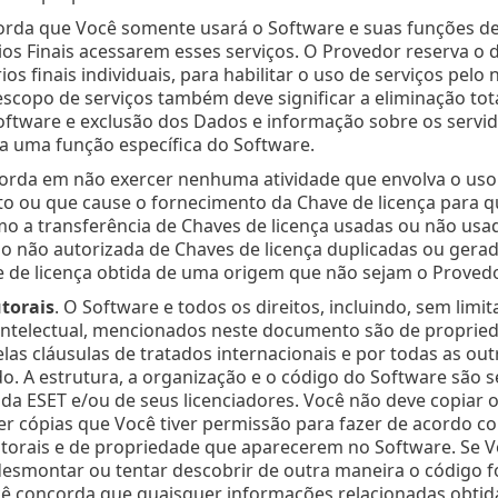
orda que Você somente usará o Software e suas funções de
os Finais acessarem esses serviços. O Provedor reserva o di
ios finais individuais, para habilitar o uso de serviços pelo
escopo de serviços também deve significar a eliminação tot
ftware e exclusão dos Dados e informação sobre os servid
a uma função específica do Software.
orda em não exercer nenhuma atividade que envolva o uso 
o ou que cause o fornecimento da Chave de licença para q
mo a transferência de Chaves de licença usadas ou não us
ão não autorizada de Chaves de licença duplicadas ou ger
 de licença obtida de uma origem que não sejam o Provedo
utorais
. O Software e todos os direitos, incluindo, sem limit
ntelectual, mencionados neste documento são de proprieda
las cláusulas de tratados internacionais e por todas as outr
do. A estrutura, a organização e o código do Software são 
 da ESET e/ou de seus licenciadores. Você não deve copiar 
uer cópias que Você tiver permissão para fazer de acordo 
utorais e de propriedade que aparecerem no Software. Se Vo
esmontar ou tentar descobrir de outra maneira o código fo
cê concorda que quaisquer informações relacionadas obtid