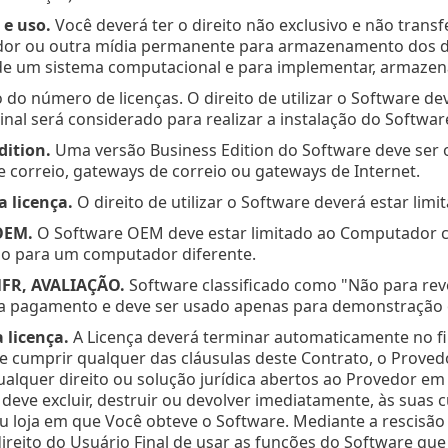
 e uso.
Você deverá ter o direito não exclusivo e não transfe
r ou outra mídia permanente para armazenamento dos da
e um sistema computacional e para implementar, armazenar
o do número de licenças. O direito de utilizar o Software d
nal será considerado para realizar a instalação do Softw
dition.
Uma versão Business Edition do Software deve ser 
de correio, gateways de correio ou gateways de Internet.
a licença.
O direito de utilizar o Software deverá estar lim
OEM.
O Software OEM deve estar limitado ao Computador co
ido para um computador diferente.
NFR, AVALIAÇÃO.
Software classificado como "Não para re
ra pagamento e deve ser usado apenas para demonstração o
 licença.
A Licença deverá terminar automaticamente no fin
e cumprir qualquer das cláusulas deste Contrato, o Provedor
ualquer direito ou solução jurídica abertos ao Provedor em
 deve excluir, destruir ou devolver imediatamente, às suas 
u loja em que Você obteve o Software. Mediante a rescisã
direito do Usuário Final de usar as funções do Software q