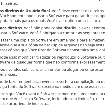
 terceiros.
os direitos do Usuário final
. Você deve exercer os direito
. Você somente pode usar o Software para garantir suas o
utacionais para os quais Você tiver obtido uma Licença.
aos direitos.
Você não pode copiar, distribuir, extrair com
usar o Software, Você é obrigado a cumprir as seguintes re
e fazer uma cópia do Software em uma mídia para armaz
desde que a sua cópia de backup de arquivos não seja ins
ras cópias que Você fizer do Software constituirá uma vio
pode usar, modificar, traduzir ou reproduzir o Software ou 
ftware de qualquer forma que não conforme expressamente
pode vender, sublicenciar, arrendar ou alugar ou emprestar
omerciais.
pode fazer engenharia reversa, reverter a compilação ou d
igo fonte do Software, exceto na medida em que essa restr
orda que Você usará o Software somente de uma maneira qu
 em que Você usa o Software, incluindo sem limitação, restri
os de propriedade intelectual.