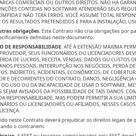
ARCAS COMERCIAIS OU OUTROS DIREITOS. NÃO HÁ GARA
UNÇÕES CONTIDAS NO SOFTWARE ATENDERÃO SEUS REQU
OMPIDA E NÃO TERÁ ERROS. VOCÊ ASSUME TOTAL RESPONS
R OS RESULTADOS PRETENDIDOS E PARA A INSTALAÇÃO, US
tras obrigações
. Este Contrato não cria obrigações por p
ecificamente definidas neste documento.
O DE RESPONSABILIDADE
. ATÉ A EXTENSÃO MÁXIMA PER
 PROVEDOR, SEUS FUNCIONÁRIOS OU LICENCIADORES DE
RDA DE LUCROS, RECEITA, VENDAS, DADOS OU CUSTOS D
DANOS PESSOAIS, INTERRUPÇÃO NOS NEGÓCIOS, PERDA 
OS, INDIRETOS, ACIDENTAIS, ECONÔMICOS, DE COBERTUR
R E DECORRENTES DO CONTRATO, DANOS, NEGLIGÊNCIA 
DO USO OU DA INCAPACIDADE DE USAR O SOFTWARE, M
S SEJAM AVISADOS DA POSSIBILIDADE DE TAIS DANOS. CO
DA RESPONSABILIDADE, MAS PODEM PERMITIR A SUA LIMI
NÁRIOS OU LICENCIADORES OU AFILIADOS, NESSES CASOS
LICENÇA.
ido neste Contrato deverá prejudicar os direitos legais d
tando o contrariem.
écnico
. A ESET ou terceiros comissionados pela ESET deverã