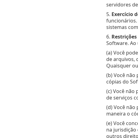
servidores de
5.
Exercício d
funcionários
sistemas comp
6.
Restrições 
Software. Ao 
(a) Você pod
de arquivos, 
Quaisquer out
(b) Você não 
cópias do So
(c) Você não 
de serviços c
(d) Você não 
maneira o cód
(e) Você conc
na jurisdição
outros direit