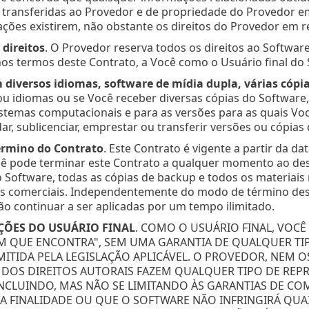
 transferidas ao Provedor e de propriedade do Provedor e
ções existirem, não obstante os direitos do Provedor em re
 direitos
. O Provedor reserva todos os direitos ao Softwa
os termos deste Contrato, a Você como o Usuário final do 
 diversos idiomas, software de mídia dupla, várias cópi
u idiomas ou se Você receber diversas cópias do Software
stemas computacionais e para as versões para as quais Voc
dar, sublicenciar, emprestar ou transferir versões ou cópia
término do Contrato
. Este Contrato é vigente a partir da 
ê pode terminar este Contrato a qualquer momento ao desins
o Software, todas as cópias de backup e todos os materiais
s comerciais. Independentemente do modo de término deste C
ão continuar a ser aplicadas por um tempo ilimitado.
ÇÕES DO USUÁRIO FINAL
. COMO O USUÁRIO FINAL, VOC
 QUE ENCONTRA", SEM UMA GARANTIA DE QUALQUER TIPO,
ITIDA PELA LEGISLAÇÃO APLICÁVEL. O PROVEDOR, NEM O
DOS DIREITOS AUTORAIS FAZEM QUALQUER TIPO DE REPR
 INCLUINDO, MAS NÃO SE LIMITANDO ÀS GARANTIAS DE 
 FINALIDADE OU QUE O SOFTWARE NÃO INFRINGIRÁ QUAI