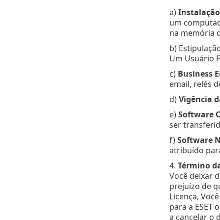
a)
Instalação
um computado
na memória d
b) Estipulaçã
Um Usuário Fi
c)
Business E
email, relés 
d)
Vigência d
e)
Software 
ser transfer
f)
Software 
atribuído pa
4.
Término da
Você deixar d
prejuízo de q
Licença, Você
para a ESET o
a cancelar o 