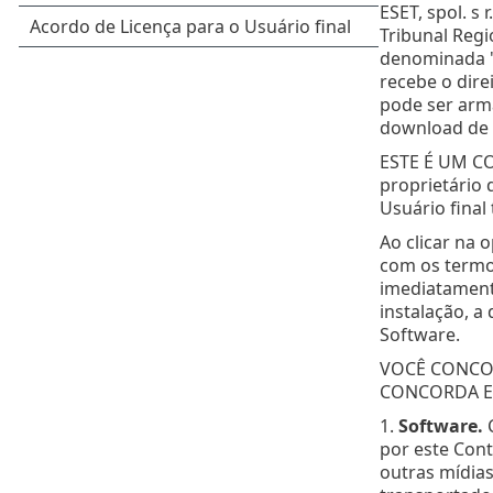
ESET, spol. s 
Tribunal Regi
denominada "E
recebe o dire
pode ser arm
download de s
ESTE É UM C
proprietário 
Usuário final
Ao clicar na 
com os termos
imediatamente
instalação, a
Software.
VOCÊ CONCO
CONCORDA EM
1.
Software.
C
por este Cont
outras mídias