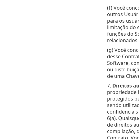
(f) Você conc
outros Usuári
para os usuár
limitação do 
funções do So
relacionados 
(g) Você conc
desse Contrat
Software, co
ou distribuiç
de uma Chave
7.
Direitos a
propriedade i
protegidos pe
sendo utiliza
confidenciais
6(a). Quaisq
de direitos a
compilação, d
Contrato, Vo