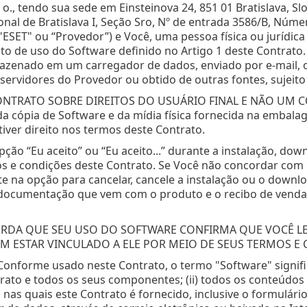
r. o., tendo sua sede em Einsteinova 24, 851 01 Bratislava, 
onal de Bratislava I, Seção Sro, Nº de entrada 3586/B, Núm
SET" ou “Provedor”) e Você, uma pessoa física ou jurídica
ito de uso do Software definido no Artigo 1 deste Contrato
azenado em um carregador de dados, enviado por e-mail, o
ervidores do Provedor ou obtido de outras fontes, sujeito 
ONTRATO SOBRE DIREITOS DO USUÁRIO FINAL E NÃO UM C
da cópia de Software e da mídia física fornecida na embala
 tiver direito nos termos deste Contrato.
opção “Eu aceito” ou “Eu aceito...” durante a instalação, d
 e condições deste Contrato. Se Você não concordar com o
 na opção para cancelar, cancele a instalação ou o downlo
 documentação que vem com o produto e o recibo de vendas
RDA QUE SEU USO DO SOFTWARE CONFIRMA QUE VOCÊ LE
 ESTAR VINCULADO A ELE POR MEIO DE SEUS TERMOS E 
onforme usado neste Contrato, o termo "Software" signi
rato e todos os seus componentes; (ii) todos os conteúdos
 nas quais este Contrato é fornecido, inclusive o formulár