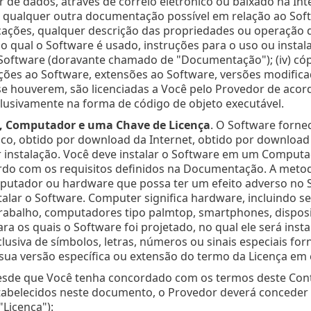
 de dados, através de correio eletrônico ou baixado na Intern
e qualquer outra documentação possível em relação ao Sof
icações, qualquer descrição das propriedades ou operação 
o qual o Software é usado, instruções para o uso ou insta
oftware (doravante chamado de "Documentação"); (iv) cópi
ições ao Software, extensões ao Software, versões modific
e houverem, são licenciadas a Você pelo Provedor de acord
lusivamente na forma de código de objeto executável.
o, Computador e uma Chave de Licença
. O Software forne
ico, obtido por download da Internet, obtido por download
r instalação. Você deve instalar o Software em um Comput
ordo com os requisitos definidos na Documentação. A metod
tador ou hardware que possa ter um efeito adverso no S
talar o Software. Computer significa hardware, incluindo 
rabalho, computadores tipo palmtop, smartphones, disposit
ara os quais o Software foi projetado, no qual ele será insta
lusiva de símbolos, letras, números ou sinais especiais forn
 sua versão específica ou extensão do termo da Licença e
esde que Você tenha concordado com os termos deste Con
abelecidos neste documento, o Provedor deverá conceder a
Licença"):