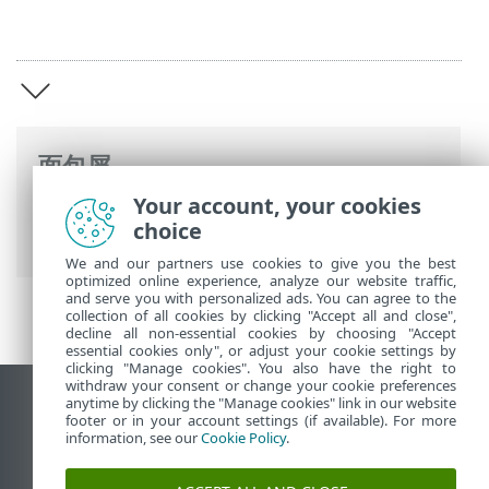
面包屑
Your account, your cookies
ESET 联机帮助
>
ESET Log Collector
>
ESET
choice
Log Collector 介绍
We and our partners use cookies to give you the best
optimized online experience, analyze our website traffic,
and serve you with personalized ads. You can agree to the
collection of all cookies by clicking "Accept all and close",
decline all non-essential cookies by choosing "Accept
essential cookies only", or adjust your cookie settings by
clicking "Manage cookies". You also have the right to
withdraw your consent or change your cookie preferences
anytime by clicking the "Manage cookies" link in our website
查看桌面站点
footer or in your account settings (if available). For more
End of Life
information, see our
Cookie Policy
.
ESET 知识库