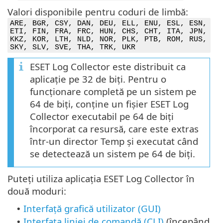
Valori disponibile pentru coduri de limbă:
ARE, BGR, CSY, DAN, DEU, ELL, ENU, ESL, ESN,
ETI, FIN, FRA, FRC, HUN, CHS, CHT, ITA, JPN,
KKZ, KOR, LTH, NLD, NOR, PLK, PTB, ROM, RUS,
SKY, SLV, SVE, THA, TRK, UKR
ESET Log Collector este distribuit ca
aplicație pe 32 de biți. Pentru o
funcționare completă pe un sistem pe
64 de biți, conține un fișier ESET Log
Collector executabil pe 64 de biți
încorporat ca resursă, care este extras
într-un director Temp și executat când
se detectează un sistem pe 64 de biți.
Puteți utiliza aplicația ESET Log Collector în
două moduri:
Interfață grafică utilizator (GUI)
•
Interfața liniei de comandă (CLI)
(începând
•