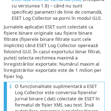
cu versiunea 1.8) – când nu sunt
specificați parametri de linie de comandă,
ESET Log Collector va porni în modul GUI.
Jurnalele aplicației ESET sunt colectate ca
fișiere binare originale sau fișiere binare
filtrate (fișierele binare filtrate sunt cele
implicite) când ESET Log Collector operează
folosind GUI. În cazul exportului binar filtrat,
puteți selecta vechimea maximă a
înregistrărilor exportate. Numărul maxim al
înregistrărilor exportate este de 1 milion per
fișier log.
O funcționalitate suplimentară a ESET
Log Collector este conversia fișierelor
jurnal binare (.dat) colectate de ESET în
formatul de fișier XML sau text. Însă
puteți face conversia jurnalelor binare