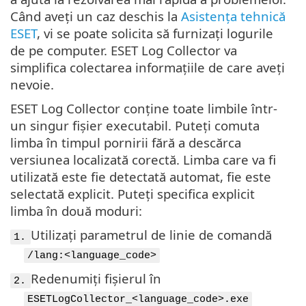
Când aveți un caz deschis la
Asistența tehnică
ESET
, vi se poate solicita să furnizați logurile
de pe computer. ESET Log Collector va
simplifica colectarea informațiile de care aveți
nevoie.
ESET Log Collector conține toate limbile într-
un singur fișier executabil. Puteți comuta
limba în timpul pornirii fără a descărca
versiunea localizată corectă. Limba care va fi
utilizată este fie detectată automat, fie este
selectată explicit. Puteți specifica explicit
limba în două moduri:
Utilizați parametrul de linie de comandă
1.
/lang:<language_code>
Redenumiți fișierul în
2.
ESETLogCollector_<language_code>.exe