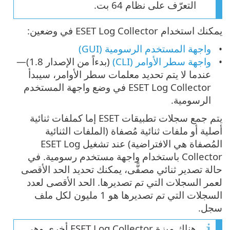
التعرّف على نظام 64 بت.
يمكنك استخدام ESET Log Collector في وضعين:
واجهة المستخدم الرسومية (GUI)
واجهة سطر الأوامر (CLI)
(بدءاً من الإصدار 1.8)—
عندما لا يتم تحديد معلمات سطر الأوامر، سيبدأ
ESET Log Collector في وضع واجهة المستخدم
الرسومية.
يتم جمع سجلات تطبيقات ESET إما كملفات ثنائية
أصلية أو ملفات ثنائية مُصفاة (الملفات الثنائية
المُصفاة هي الافتراضية) عند تشغيل ESET Log
Collector باستخدام واجهة مستخدم رسومية. في
حالة تصدير ثنائي مصفًّى، يمكنك تحديد الحد الأقصى
لعمر السجلات التي تم تصديرها. الحد الأقصى لعدد
السجلات التي تم تصديرها هو 1 مليون لكل ملف
سجل.
هناك ميزة ESET Log Collector أخرى وهي