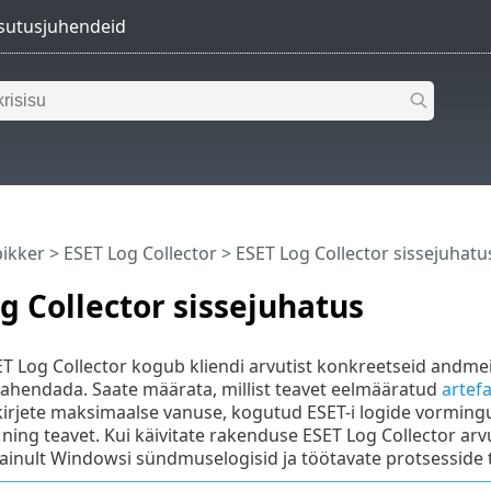
pikker
>
ESET Log Collector
>
ESET Log Collector sissejuhatu
g Collector sissejuhatus
 Log Collector kogub kliendi arvutist konkreetseid andmeid,
lahendada. Saate määrata, millist teavet eelmääratud
artefa
irjete maksimaalse vanuse, kogutud ESET-i logide vormingu j
ning teavet. Kui käivitate rakenduse ESET Log Collector arvut
ainult Windowsi sündmuselogisid ja töötavate protsesside