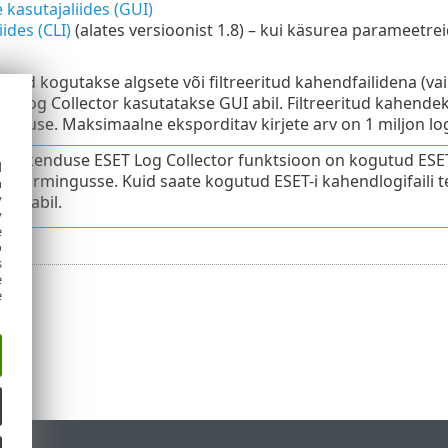
e kasutajaliides (GUI)
ides (CLI)
(alates versioonist 1.8) – kui käsurea parameetre
gisid kogutakse algsete või filtreeritud kahendfailidena (vai
T Log Collector kasutatakse GUI abil. Filtreeritud kahendek
anuse. Maksimaalne eksporditav kirjete arv on 1 miljon logi
s rakenduse ESET Log Collector funktsioon on kogutud ESET-
d
aili vormingusse. Kuid saate kogutud ESET-i kahendlogifaili 
h
y
(CLI)
abil.
y
e
o
s
e
e