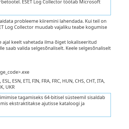
betootel. ESET Log Collector töötab Microsoft
aidata probleeme kiiremini lahendada. Kui teil on
ESET Log Collector muudab vajaliku teabe kogumise
e ajal keelt vahetada ilma õiget lokaliseeritud
le saab valida selgesõnaliselt. Keele selgesõnaliselt
age_code>.exe
SL, ESN, ETI, FIN, FRA, FRC, HUN, CHS, CHT, ITA,
RK, UKR
toimimise tagamiseks 64-bitisel süsteemil sisaldab
 mis ekstraktitakse ajutisse kataloogi ja