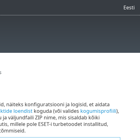
Eesti
s
 näiteks konfiguratsiooni ja logisid, et aidata
ktide loendist
koguda (või valides
kogumisprofiili
),
a väljundfaili ZIP nime, mis sisaldab kõiki
is, millele pole ESET-i turbetoodet installitud,
 tõmmiseid.