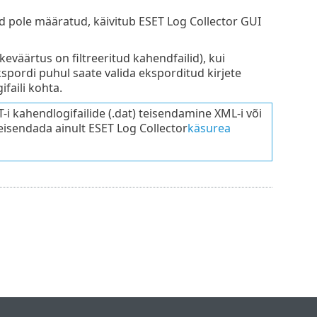
id pole määratud, käivitub ESET Log Collector GUI
keväärtus on filtreeritud kahendfailid), kui
spordi puhul saate valida eksporditud kirjete
faili kohta.
i kahendlogifailide (.dat) teisendamine XML-i või
teisendada ainult ESET Log Collector
käsurea