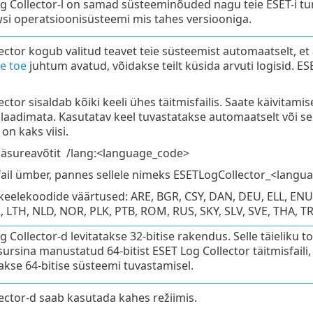
g Collector-l on samad süsteeminõuded nagu teie ESET-i tur
i operatsioonisüsteemi mis tahes versiooniga.
ector kogub valitud teavet teie süsteemist automaatselt, et 
se toe
juhtum avatud, võidakse teilt küsida arvuti logisid. 
ctor sisaldab kõiki keeli ühes täitmisfailis. Saate käivitamis
 laadimata. Kasutatav keel tuvastatakse automaatselt või sel
n kaks viisi.
äsureavõtit /lang:<language_code>
ail ümber, pannes sellele nimeks ESETLogCollector_<langu
eelekoodide väärtused: ARE, BGR, CSY, DAN, DEU, ELL, ENU, E
, LTH, NLD, NOR, PLK, PTB, ROM, RUS, SKY, SLV, SVE, THA, T
g Collector-d levitatakse 32-bitise rakendus. Selle täieliku 
sursina manustatud 64-bitist ESET Log Collector täitmisfaili,
takse 64-bitise süsteemi tuvastamisel.
ector-d saab kasutada kahes režiimis.