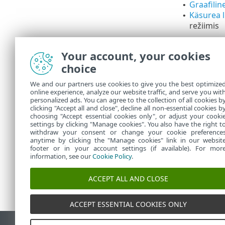
Graafilin
•
Käsurea li
•
režiimis
ESET-i tootelo
rakendust ESE
Your account, your cookies
maksimaalse v
choice
Veel ük
We and our partners use cookies to give you the best optimize
tekstif
online experience, analyze our website traffic, and serve you wit
personalized ads. You can agree to the collection of all cookies b
liidese 
clicking "Accept all and close", decline all non-essential cookies b
choosing "Accept essential cookies only", or adjust your cooki
settings by clicking "Manage cookies". You also have the right t
withdraw your consent or change your cookie preference
anytime by clicking the "Manage cookies" link in our websit
footer or in your account settings (if available). For mor
information, see our
Cookie Policy
.
ACCEPT ALL AND CLOSE
ACCEPT ESSENTIAL COOKIES ONLY