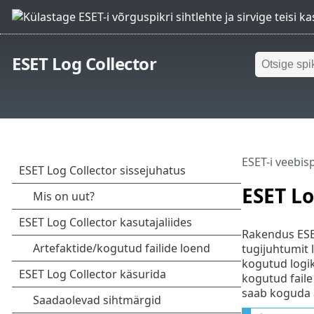
ESET Log Collector
ESET-i veebis
ESET Lo
Rakendus ESET
tugijuhtumit 
kogutud logik
kogutud faile 
saab koguda 