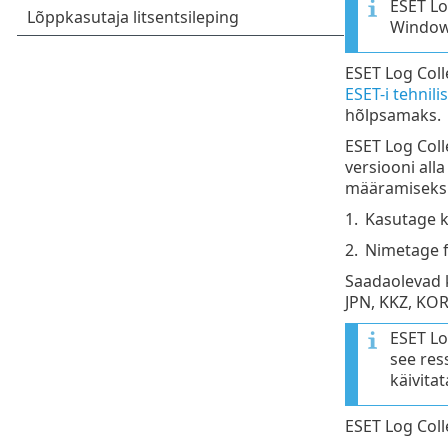
ESET Lo
Windows
ESET Log Coll
ESET-i tehnili
hõlpsamaks.
ESET Log Colle
versiooni alla
määramiseks o
1.
Kasutage k
2.
Nimetage f
Saadaolevad k
JPN, KKZ, KOR
ESET Lo
see res
käivita
ESET Log Coll