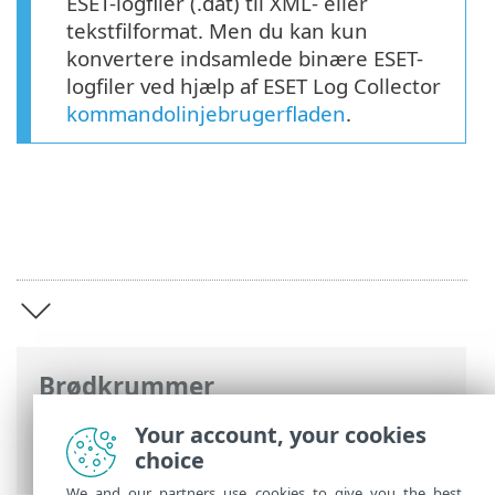
ESET-logfiler (.dat) til XML- eller
tekstfilformat. Men du kan kun
konvertere indsamlede binære ESET-
logfiler ved hjælp af ESET Log Collector
kommandolinjebrugerfladen
.
Brødkrummer
ESET-onlinehjælp
>
ESET Log Collector
>
Your account, your cookies
Introduktion
choice
We and our partners use cookies to give you the best