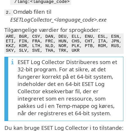
/lang:<language_code>
Omdøb filen til
2.
ESETLogCollector_<language_code>.exe
Tilgængelige værdier for sprogkoder:
ARE, BGR, CSY, DAN, DEU, ELL, ENU, ESL, ESN,
ETI, FIN, FRA, FRC, HUN, CHS, CHT, ITA, JPN,
KKZ, KOR, LTH, NLD, NOR, PLK, PTB, ROM, RUS,
SKY, SLV, SVE, THA, TRK, UKR
ESET Log Collector Distribueres som et
32-bit program. For at sikre, at det
fungerer korrekt på et 64-bit system,
indeholder det en 64-bit ESET Log
Collector eksekverbar fil, der er
integreret som en ressource, som
pakkes ud i en Temp-mappe og køres,
når der registreres et 64-bit system.
Du kan bruge ESET Log Collector i to tilstande: