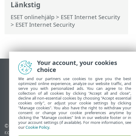
Länkstig
ESET onlinehjälp
>
ESET Internet Security
>
ESET Internet Security
Your account, your cookies
choice
Visa skrivbords-webbplats
End of Life
We and our partners use cookies to give you the best
optimized online experience, analyze our website traffic, and
ESET kunskapsbas
serve you with personalized ads. You can agree to the
collection of all cookies by clicking "Accept all and close",
ESET forum
decline all non-essential cookies by choosing "Accept essential
ESET Status Portal
cookies only", or adjust your cookie settings by clicking
"Manage cookies". You also have the right to withdraw your
Regional support
consent or change your cookie preferences anytime by
clicking the "Manage cookies" link in our website footer or in
your account settings (if available). For more information, see
© 1992 - 2026 ESET, spol. s
Hantera cookies
our
Cookie Policy
.
r.o. – med ensamrätt.
Cookiepolicy