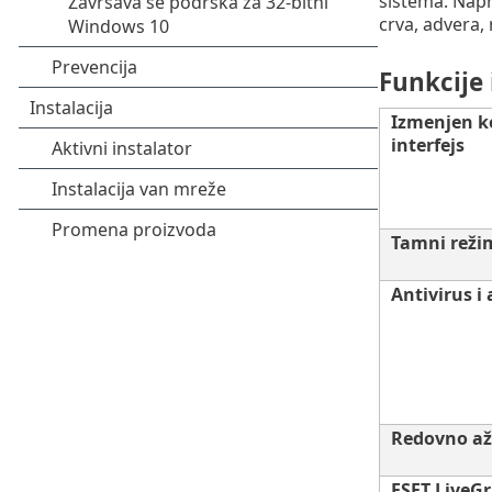
sistema. Napre
crva, advera,
Funkcije 
Izmenjen ko
interfejs
Tamni reži
Antivirus i
Redovno až
ESET LiveG