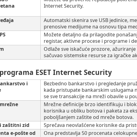
retana
Internet Security.
ređaja
Automatski skenira sve USB jedinice, me
prenosive medijume na osnovu tipa medij
IPS
Možete detaljno da prilagodite ponašanj
registar, aktivne procese i programe i 
im
Odlaže sve iskačuće prozore, ažuriranje 
sačuvao sistemske resurse za igračke akt
 programa ESET Internet Security
ankarstvo i
Bezbedno bankarstvo i pregledanje pruža
e
kada pristupate bankarskim uslugama na 
se sve transakcije na mreži obavile u 
 mrežne
Mrežne definicije brzo identifikuju i bl
korisnika u obliku botova i paketa za ek
poboljšanjem zaštite od mreže botova.
 zaštitni zid
Sprečava neovlašćene korisnike da prist
jenta e-pošte od
Ona predstavlja 50 procenata celokupne 