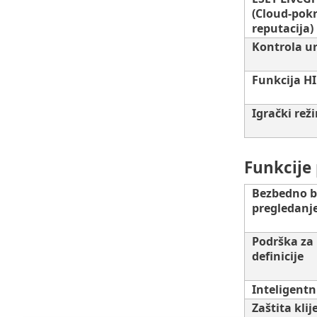
(Cloud-pok
reputacija)
Kontrola u
Funkcija H
Igrački rež
Funkcije
Bezbedno b
pregledanj
Podrška za
definicije
Inteligentni
Zaštita kli