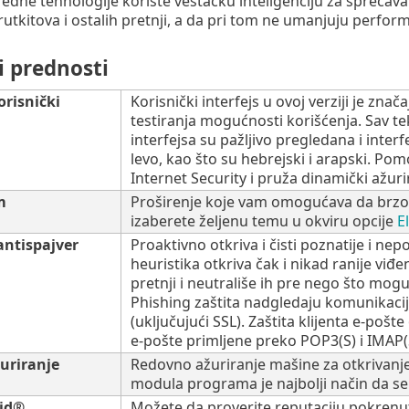
dne tehnologije koriste veštačku inteligenciju za sprečavanje
 rutkitova i ostalih pretnji, a da pri tom ne umanjuju perfo
i prednosti
risnički
Korisnički interfejs u ovoj verziji je zn
testiranja mogućnosti korišćenja. Sav te
interfejsa su pažljivo pregledana i interf
levo, kao što su hebrejski i arapski. Po
Internet Security i pruža dinamički ažur
m
Proširenje koje vam omogućava da brzo
izaberete željenu temu u okviru opcije
E
 antispajver
Proaktivno otkriva i čisti poznatije i nep
heuristika otkriva čak i nikad ranije viđe
pretnji i neutrališe ih pre nego što mogu
Phishing zaštita nadgledaju komunikacij
(uključujući SSL). Zaštita klijenta e-p
e-pošte primljene preko POP3(S) i IMAP(
uriranje
Redovno ažuriranje mašine za otkrivanje 
modula programa je najbolji način da se
rid®
Možete da proverite reputaciju pokrenut