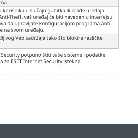
ema.
korisnika u slučaju gubitka ili krađe uređaja.
Anti-Theft, vaš uređaj će biti naveden u interfejsu
va da upravljate konfiguracijom programa Anti-
ije na svom uređaju.
ljivog Veb sadržaja tako što blokira različite
Security potpuno štiti vaše sisteme i podatke.
 za ESET Internet Security istekne.