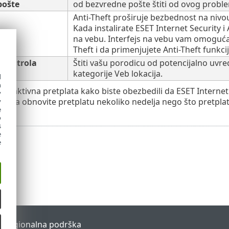
pošte
od bezvredne pošte štiti od ovog probl
Anti-Theft proširuje bezbednost na nivou 
Kada instalirate ESET Internet Security i 
na vebu. Interfejs na vebu vam omoguća
Theft i da primenjujete Anti-Theft funkc
 kontrola
Štiti vašu porodicu od potencijalno uvred
kategorije Veb lokacija.
d
h
je aktivna pretplata kako biste obezbedili da ESET Internet 
y
 da obnovite pretplatu nekoliko nedelja nego što pretplata
y
e
o
s
e
e
l
Regionalna podrška