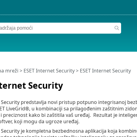
a mreži
>
ESET Internet Security
>
ESET Internet Security
ternet Security
 Security predstavlja novi pristup potpuno integrisanoj bez
ET LiveGrid®, u kombinaciji sa prilagođenim zaštitnim zido
 i preciznost kako bi zaštitila vaš uređaj. Rezultat je inteli
ftver, koji mogu da ugroze uređaj.
 Security je kompletna bezbednosna aplikacija koja kombinu