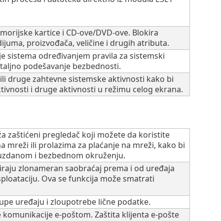
morijske kartice i CD-ove/DVD-ove. Blokira
uma, proizvođača, veličine i drugih atributa.
e sistema određivanjem pravila za sistemski
detaljno podešavanje bezbednosti.
ili druge zahtevne sistemske aktivnosti kako bi
ivnosti i druge aktivnosti u režimu celog ekrana.
 zaštićeni pregledač koji možete da koristite
mreži ili prolazima za plaćanje na mreži, kako bi
pouzdanom i bezbednom okruženju.
okiraju zlonameran saobraćaj prema i od uređaja
sploataciju. Ova se funkcija može smatrati
upe uređaju i zloupotrebe lične podatke.
komunikacije e-poštom. Zaštita klijenta e-pošte