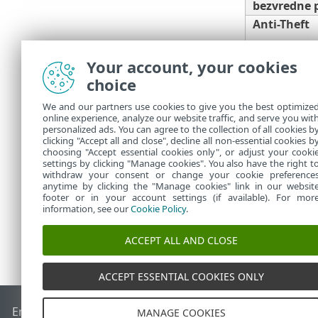
bezvredne 
Anti-Theft
Your account, your cookies
choice
Roditeljska
We and our partners use cookies to give you the best optimize
online experience, analyze our website traffic, and serve you wit
Potrebna vam 
personalized ads. You can agree to the collection of all cookies b
Preporučujemo
clicking "Accept all and close", decline all non-essential cookies b
choosing "Accept essential cookies only", or adjust your cooki
settings by clicking "Manage cookies". You also have the right t
withdraw your consent or change your cookie preference
anytime by clicking the "Manage cookies" link in our websit
footer or in your account settings (if available). For mor
information, see our
Cookie Policy
.
ACCEPT ALL AND CLOSE
ACCEPT ESSENTIAL COOKIES ONLY
End of Life
ESET Forum
ESET baza znanja
ESET Status Porta
MANAGE COOKIES