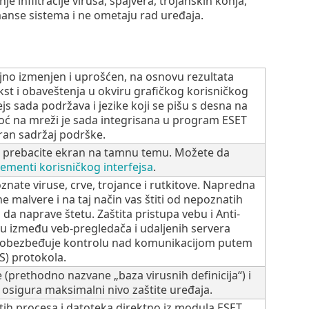
 infiltracije virusa, spajvera, trojanskih konja,
rmanse sistema i ne ometaju rad uređaja.
ačajno izmenjen i uprošćen, na osnovu rezultata
kst i obaveštenja u okviru grafičkog korisničkog
ejs sada podržava i jezike koji se pišu s desna na
moć na mreži je sada integrisana u program ESET
iran sadržaj podrške.
 prebacite ekran na tamnu temu. Možete da
lementi korisničkog interfejsa
.
oznate viruse, crve, trojance i rutkitove. Napredna
ne malvere i na taj način vas štiti od nepoznatih
 da naprave štetu. Zaštita pristupa vebu i Anti-
u između veb-pregledača i udaljenih servera
ošte obezbeđuje kontrolu nad komunikacijom putem
S) protokola.
(prethodno nazvane „baza virusnih definicija“) i
 osigura maksimalni nivo zaštite uređaja.
ih procesa i datoteka direktno iz modula ESET