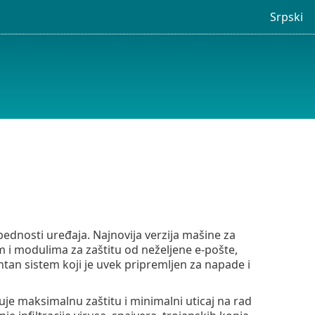
Srpski
bednosti uređaja. Najnovija verzija mašine za
m i modulima za zaštitu od neželjene e-pošte,
gentan sistem koji je uvek pripremljen za napade i
je maksimalnu zaštitu i minimalni uticaj na rad