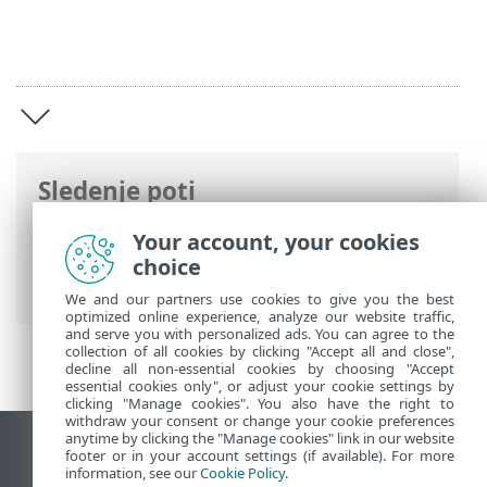
Sledenje poti
Spletna pomoč družbe ESET
>
ESET
Your account, your cookies
Internet Security
>
ESET Internet
choice
Security
We and our partners use cookies to give you the best
optimized online experience, analyze our website traffic,
and serve you with personalized ads. You can agree to the
collection of all cookies by clicking "Accept all and close",
decline all non-essential cookies by choosing "Accept
essential cookies only", or adjust your cookie settings by
clicking "Manage cookies". You also have the right to
withdraw your consent or change your cookie preferences
anytime by clicking the "Manage cookies" link in our website
Prikaz mesta na namizju
footer or in your account settings (if available). For more
information, see our
Cookie Policy
.
End of Life