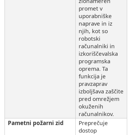
zlonameren
promet v
uporabniške
naprave in iz
njih, kot so
robotski
računalniki in
izkoriščevalska
programska
oprema. Ta
funkcija je
pravzaprav
izboljšava zaščite
pred omrežjem
okuženih
računalnikov.
Pametni požarni zid
Preprečuje
dostop