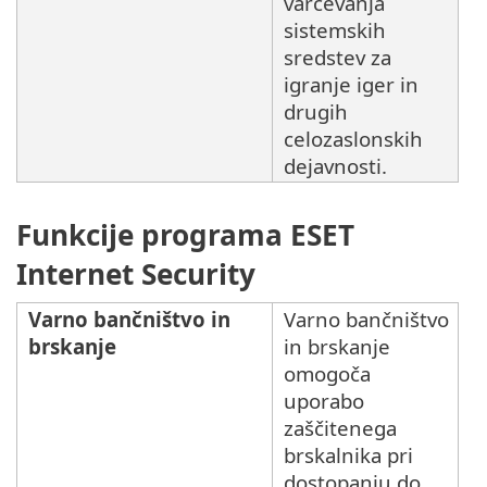
varčevanja
sistemskih
sredstev za
igranje iger in
drugih
celozaslonskih
dejavnosti.
Funkcije programa ESET
Internet Security
Varno bančništvo in
Varno bančništvo
brskanje
in brskanje
omogoča
uporabo
zaščitenega
brskalnika pri
dostopanju do