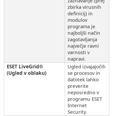
zaznavanje (prej
zbirka virusnih
definicij) in
modulov
programa je
najboljši način
zagotavljanja
največje ravni
varnosti v
napravi.
ESET LiveGrid®
Ugled izvajajočih
(Ugled v oblaku)
se procesov in
datotek lahko
preverite
neposredno v
programu ESET
Internet
Security.