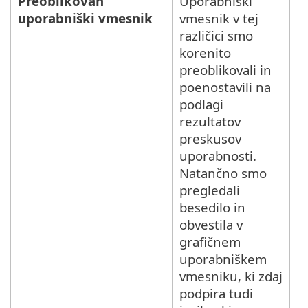
Preoblikovan
Uporabniški
uporabniški vmesnik
vmesnik v tej
različici smo
korenito
preoblikovali in
poenostavili na
podlagi
rezultatov
preskusov
uporabnosti.
Natančno smo
pregledali
besedilo in
obvestila v
grafičnem
uporabniškem
vmesniku, ki zdaj
podpira tudi