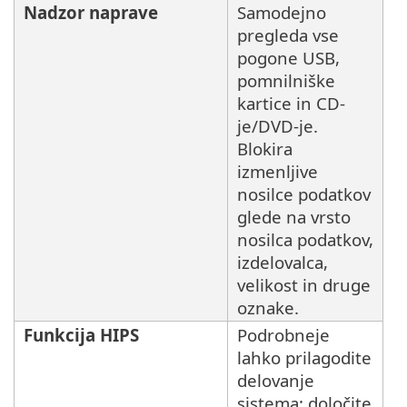
Nadzor naprave
Samodejno
pregleda vse
pogone USB,
pomnilniške
kartice in CD-
je/DVD-je.
Blokira
izmenljive
nosilce podatkov
glede na vrsto
nosilca podatkov,
izdelovalca,
velikost in druge
oznake.
Funkcija HIPS
Podrobneje
lahko prilagodite
delovanje
sistema; določite