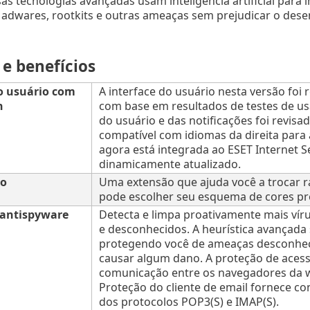
as tecnologias avançadas usam inteligência artificial para i
, adwares, rootkits e outras ameaças sem prejudicar o des
e benefícios
o usuário com
A interface do usuário nesta versão foi 
n
com base em resultados de testes de usa
do usuário e das notificações foi revis
compatível com idiomas da direita para
agora está integrada ao ESET Internet 
dinamicamente atualizado.
ro
Uma extensão que ajuda você a trocar 
pode escolher seu esquema de cores pr
 antispyware
Detecta e limpa proativamente mais víru
e desconhecidos. A heurística avançada
protegendo você de ameaças desconhec
causar algum dano. A proteção de aces
comunicação entre os navegadores da we
Proteção do cliente de email fornece co
dos protocolos POP3(S) e IMAP(S).