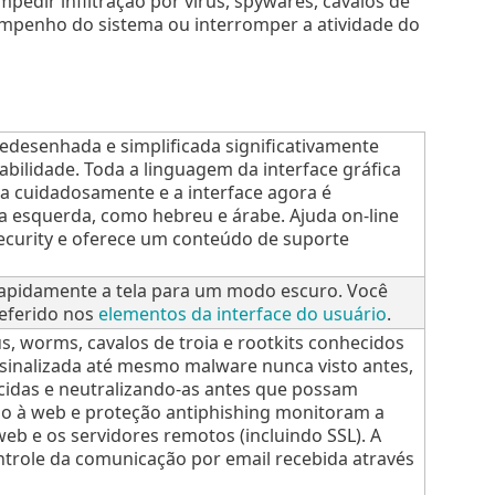
mpedir infiltração por vírus, spywares, cavalos de
empenho do sistema ou interromper a atividade do
redesenhada e simplificada significativamente
bilidade. Toda a linguagem da interface gráfica
ada cuidadosamente e a interface agora é
 a esquerda, como hebreu e árabe. Ajuda on-line
Security e oferece um conteúdo de suporte
rapidamente a tela para um modo escuro. Você
eferido nos
elementos da interface do usuário
.
s, worms, cavalos de troia e rootkits conhecidos
 sinalizada até mesmo malware nunca visto antes,
idas e neutralizando-as antes que possam
so à web e proteção antiphishing monitoram a
b e os servidores remotos (incluindo SSL). A
ntrole da comunicação por email recebida através