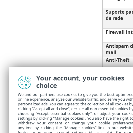
Suporte pa
de rede
Firewall in
Antispam do
mail
Anti-Theft
Your account, your cookies
choice
Controle do
We and our partners use cookies to give you the best optimize
online experience, analyze our website traffic, and serve you wit
Você precisa 
personalized ads. You can agree to the collection of all cookies b
Recomendamos 
clicking "Accept all and close", decline all non-essential cookies b
choosing "Accept essential cookies only", or adjust your cooki
settings by clicking "Manage cookies". You also have the right t
withdraw your consent or change your cookie preference
anytime by clicking the "Manage cookies" link in our websit
footer or in your account settings (if available). For mor