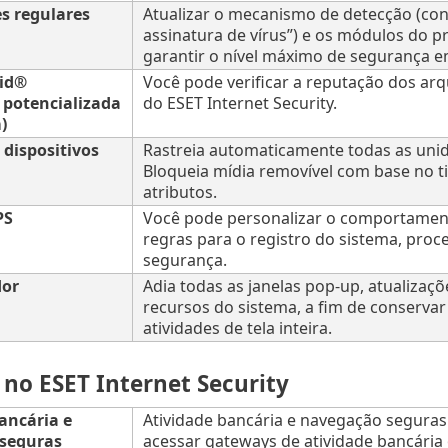
s regulares
Atualizar o mecanismo de detecção (co
assinatura de vírus”) e os módulos do 
garantir o nível máximo de segurança em
rid®
Você pode verificar a reputação dos ar
 potencializada
do ESET Internet Security.
)
 dispositivos
Rastreia automaticamente todas as uni
Bloqueia mídia removível com base no ti
atributos.
PS
Você pode personalizar o comportament
regras para o registro do sistema, proc
segurança.
dor
Adia todas as janelas pop-up, atualizaç
recursos do sistema, a fim de conservar
atividades de tela inteira.
 no ESET Internet Security
ancária e
Atividade bancária e navegação segura
seguras
acessar gateways de atividade bancária