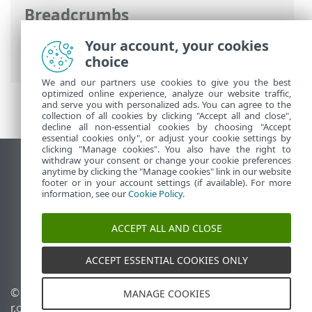
Breadcrumbs
Online-Help van ESET
>
ESET Internet
Your account, your cookies
Security
>
ESET Internet Security
choice
We and our partners use cookies to give you the best
optimized online experience, analyze our website traffic,
and serve you with personalized ads. You can agree to the
collection of all cookies by clicking "Accept all and close",
decline all non-essential cookies by choosing "Accept
essential cookies only", or adjust your cookie settings by
clicking "Manage cookies". You also have the right to
withdraw your consent or change your cookie preferences
Bureaubladwebsite weergeven
anytime by clicking the "Manage cookies" link in our website
footer or in your account settings (if available). For more
End of Life
information, see our
Cookie Policy
.
ESET Kennisbank
ESET-forum
ACCEPT ALL AND CLOSE
ESET Status Portal
Regionale ondersteuning
ACCEPT ESSENTIAL COOKIES ONLY
© 1992 - 2026 ESET, spol. s
Cookies beheren
MANAGE COOKIES
r.o. - Alle rechten
Cookiebeleid