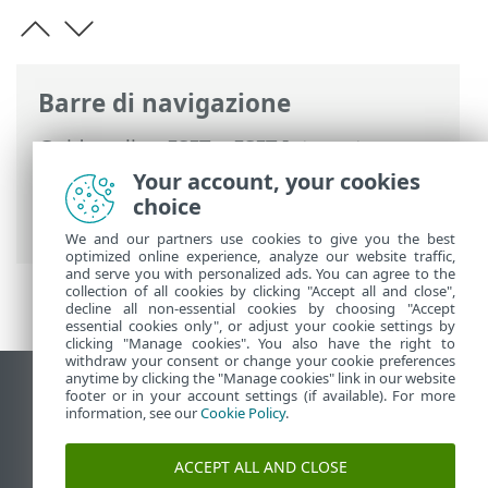
Barre di navigazione
Guida online ESET
>
ESET Internet
Security
>
Configurazione avanzata
>
Your account, your cookies
Interfaccia utente
> Elementi
choice
dell'interfaccia utente
We and our partners use cookies to give you the best
optimized online experience, analyze our website traffic,
and serve you with personalized ads. You can agree to the
collection of all cookies by clicking "Accept all and close",
decline all non-essential cookies by choosing "Accept
essential cookies only", or adjust your cookie settings by
clicking "Manage cookies". You also have the right to
withdraw your consent or change your cookie preferences
anytime by clicking the "Manage cookies" link in our website
Visualizza sito desktop
footer or in your account settings (if available). For more
information, see our
Cookie Policy
.
End of Life
ESET Knowledge Base
ACCEPT ALL AND CLOSE
Forum ESET