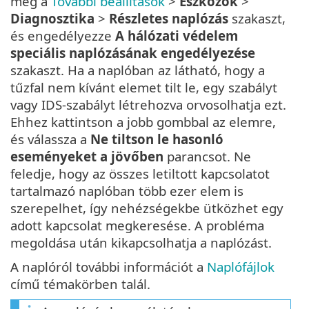
meg a
További beállítások
>
Eszközök
>
Diagnosztika
>
Részletes naplózás
szakaszt,
és engedélyezze
A hálózati védelem
speciális naplózásának engedélyezése
szakaszt. Ha a naplóban az látható, hogy a
tűzfal nem kívánt elemet tilt le, egy szabályt
vagy IDS-szabályt létrehozva orvosolhatja ezt.
Ehhez kattintson a jobb gombbal az elemre,
és válassza a
Ne tiltson le hasonló
eseményeket a jövőben
parancsot. Ne
feledje, hogy az összes letiltott kapcsolatot
tartalmazó naplóban több ezer elem is
szerepelhet, így nehézségekbe ütközhet egy
adott kapcsolat megkeresése. A probléma
megoldása után kikapcsolhatja a naplózást.
A naplóról további információt a
Naplófájlok
című témakörben talál.