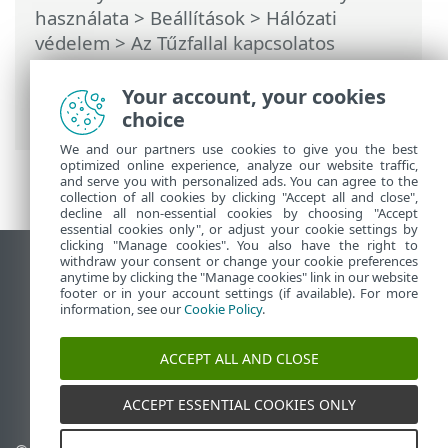
használata
>
Beállítások
>
Hálózati
védelem
>
Az Tűzfallal kapcsolatos
problémák megoldása
> Naplózás és
szabályok vagy kivételek létrehozása
Your account, your cookies
naplóból
choice
We and our partners use cookies to give you the best
optimized online experience, analyze our website traffic,
and serve you with personalized ads. You can agree to the
collection of all cookies by clicking "Accept all and close",
decline all non-essential cookies by choosing "Accept
essential cookies only", or adjust your cookie settings by
clicking "Manage cookies". You also have the right to
withdraw your consent or change your cookie preferences
Asztali webhely megtekintése
anytime by clicking the "Manage cookies" link in our website
footer or in your account settings (if available). For more
End of Life
information, see our
Cookie Policy
.
Az ESET tudásbázisa
ESET Fórum
ACCEPT ALL AND CLOSE
ESET Status Portal
Regionális támogatás
ACCEPT ESSENTIAL COOKIES ONLY