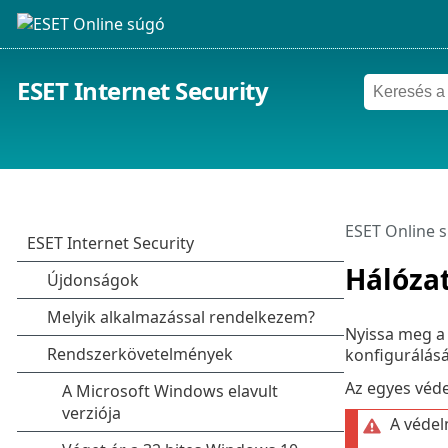
ESET Internet Security
ESET Online 
Hálóza
Nyissa meg 
konfigurálás
Az egyes véde
A védel