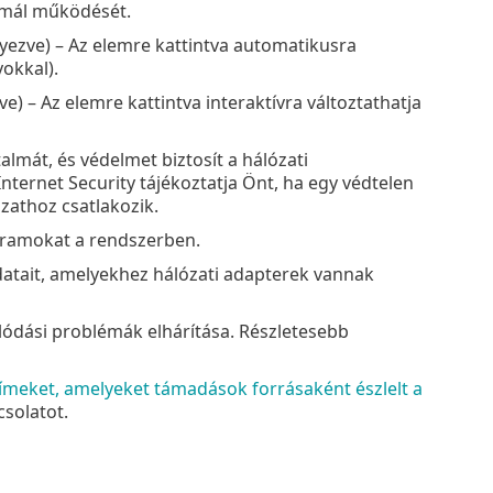
ormál működését.
ezve) – Az elemre kattintva automatikusra
yokkal).
 – Az elemre kattintva interaktívra változtathatja
almát, és védelmet biztosít a hálózati
nternet Security tájékoztatja Önt, ha egy védtelen
zathoz csatlakozik.
gramokat a rendszerben.
datait, amelyekhez hálózati adapterek vannak
olódási problémák elhárítása. Részletesebb
címeket, amelyeket támadások forrásaként észlelt a
csolatot.