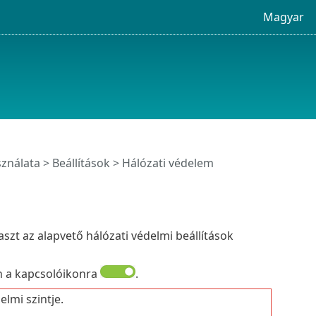
Magyar
sználata
>
Beállítások
> Hálózati védelem
szt az alapvető hálózati védelmi beállítások
n a kapcsolóikonra
.
lmi szintje.