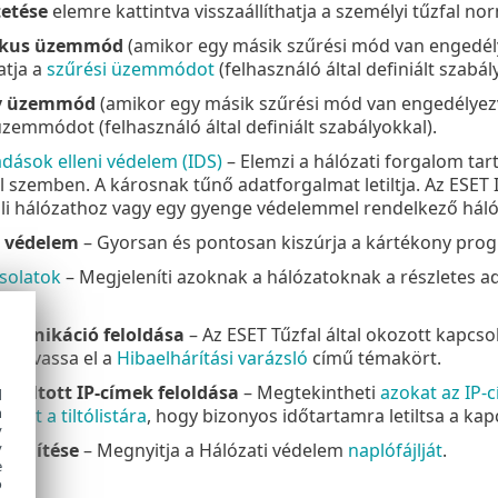
etése
elemre kattintva visszaállíthatja a személyi tűzfal n
ikus üzemmód
(amikor egy másik szűrési mód van engedély
atja a
szűrési üzemmódot
(felhasználó által definiált szabál
ív üzemmód
(amikor egy másik szűrési mód van engedélyezve)
üzemmódot (felhasználó által definiált szabályokkal).
dások elleni védelem (IDS)
– Elemzi a hálózati forgalom tart
szemben. A károsnak tűnő adatforgalmat letiltja. Az ESET I
li hálózathoz vagy egy gyenge védelemmel rendelkező háló
i védelem
– Gyorsan és pontosan kiszúrja a kártékony pro
solatok
– Megjeleníti azoknak a hálózatoknak a részletes a
a.
mmunikáció feloldása
– Az ESET Tűzfal által okozott kapcs
t olvassa el a
Hibaelhárítási varázsló
című témakört.
letiltott IP-címek feloldása
– Megtekintheti
azokat az IP-
d
h
vett a tiltólistára
, hogy bizonyos időtartamra letiltsa a kap
y
elenítése
– Megnyitja a Hálózati védelem
naplófájlját
.
y
e
o