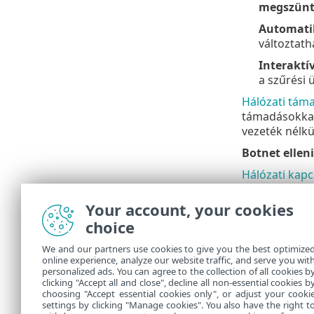
megszünt
Automat
változtath
Interakt
a szűrési 
Hálózati táma
támadásokkal 
vezeték nélkü
Botnet ellen
Hálózati kapc
csatlakoztatv
Your account, your cookies
Letiltott ko
choice
információkér
Ideiglenesen 
We and our partners use cookies to give you the best optimize
online experience, analyze our website traffic, and serve you wit
program és fel
personalized ads. You can agree to the collection of all cookies b
Naplók megj
clicking "Accept all and close", decline all non-essential cookies b
choosing "Accept essential cookies only", or adjust your cooki
settings by clicking "Manage cookies". You also have the right t