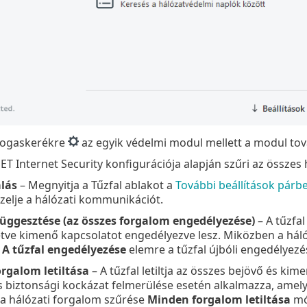
 fogaskerékre
az egyik védelmi modul mellett a modul tov
ET Internet Security konfigurációja alapján szűri az összes
lás
– Megnyitja a Tűzfal ablakot a
További beállítások pár
elje a hálózati kommunikációt.
lfüggesztése (az összes forgalom engedélyezése)
– A tűzfal
letve kimenő kapcsolatot engedélyezve lesz. Miközben a há
n
A tűzfal engedélyezése
elemre a tűzfal újbóli engedélyezé
rgalom letiltása
– A tűzfal letiltja az összes bejövő és ki
 biztonsági kockázat felmerülése esetén alkalmazza, amely 
a hálózati forgalom szűrése
Minden forgalom letiltása
mó