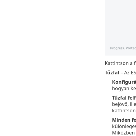
Kattintson a
Tűzfal
– Az ES
Konfigurá
hogyan kez
Tűzfal fe
bejövő, il
kattintso
Minden fo
különleges
Miközben 