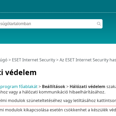
súgó
>
ESET Internet Security
>
Az ESET Internet Security ha
ti védelem
a
program főablakát
>
Beállítások
>
Hálózati védelem
szaka
ához vagy a hálózati kommunikáció hibaelhárításához.
lmi modulok szüneteltetéséhez vagy letiltásához kattintso
mi modulok kikapcsolása esetén csökkenhet a készülék véde