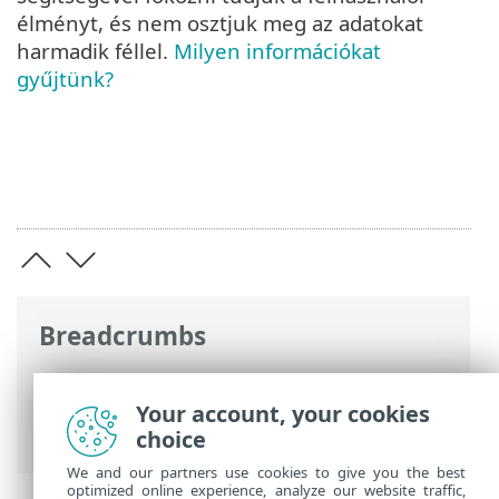
élményt, és nem osztjuk meg az adatokat
harmadik féllel.
Milyen információkat
gyűjtünk?
Breadcrumbs
ESET Online súgó
>
ESET Internet
Security
>
További beállítások
>
Your account, your cookies
Adatvédelmi beállítások
choice
We and our partners use cookies to give you the best
optimized online experience, analyze our website traffic,