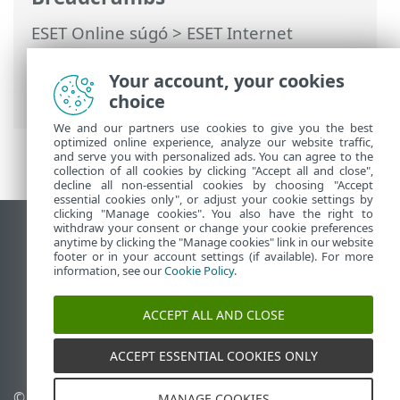
ESET Online súgó
>
ESET Internet
Security
>
Jogi dokumentumok >
Felhasználói élmény javítását célzó
Your account, your cookies
program
choice
We and our partners use cookies to give you the best
optimized online experience, analyze our website traffic,
and serve you with personalized ads. You can agree to the
collection of all cookies by clicking "Accept all and close",
decline all non-essential cookies by choosing "Accept
essential cookies only", or adjust your cookie settings by
clicking "Manage cookies". You also have the right to
withdraw your consent or change your cookie preferences
Asztali webhely megtekintése
anytime by clicking the "Manage cookies" link in our website
footer or in your account settings (if available). For more
End of Life
information, see our
Cookie Policy
.
Az ESET tudásbázisa
ESET Fórum
ACCEPT ALL AND CLOSE
ESET Status Portal
Regionális támogatás
ACCEPT ESSENTIAL COOKIES ONLY
© 1992 - 2026 ESET, spol. s
Sütik kezelése
MANAGE COOKIES