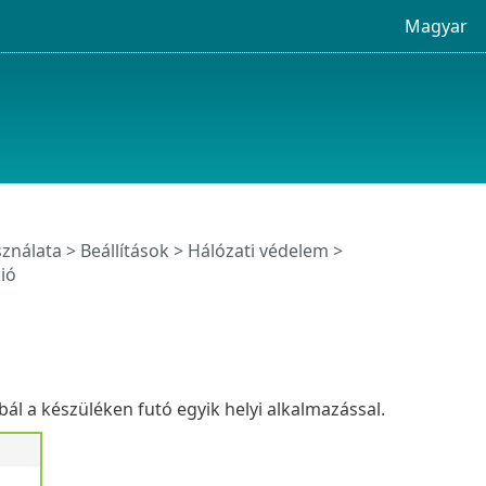
Magyar
sználata
>
Beállítások
>
Hálózati védelem
>
ió
l a készüléken futó egyik helyi alkalmazással.