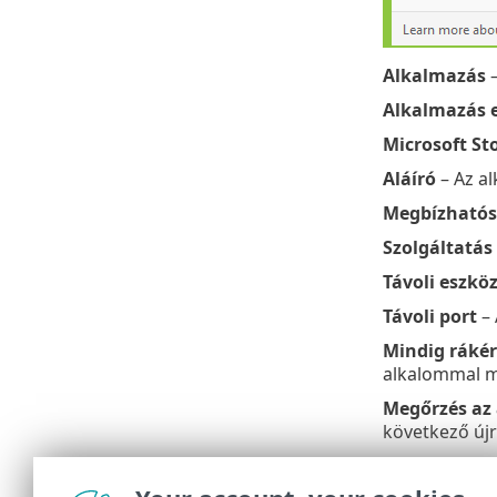
Alkalmazás
–
Alkalmazás e
Microsoft St
Aláíró
– Az al
Megbízható
Szolgáltatás
Távoli eszkö
Távoli port
– 
Mindig ráké
alkalommal m
Megőrzés az 
következő újr
Szabály létr
választógombo