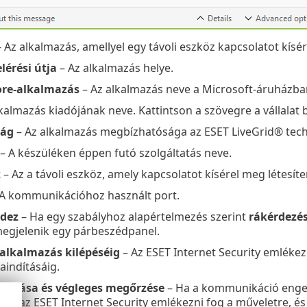
 Az alkalmazás, amellyel egy távoli eszköz kapcsolatot kísér
lérési útja
– Az alkalmazás helye.
ore-alkalmazás
– Az alkalmazás neve a Microsoft-áruházba
kalmazás kiadójának neve. Kattintson a szövegre a vállalat
ság
– Az alkalmazás megbízhatósága az ESET LiveGrid® tec
– A készüléken éppen futó szolgáltatás neve.
z
– Az a távoli eszköz, amely kapcsolatot kísérel meg létesít
A kommunikációhoz használt port.
rdez
– Ha egy szabályhoz alapértelmezés szerint
rákérdezé
egjelenik egy párbeszédpanel.
alkalmazás kilépéséig
– Az ESET Internet Security emlékez
aindításáig.
ehozása és végleges megőrzése
– Ha a kommunikáció engedél
t, az ESET Internet Security emlékezni fog a műveletre, és a