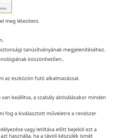
el meg létesíteni.
n.
 biztonsági tanúsítványának megjelenítéséhez.
hnológiának köszönhetően..
eni az eszközön futó alkalmazással.
s
van beállítva, a szabály aktiválásakor minden
ni fog a kiválasztott műveletre a rendszer
yezése vagy letiltása előtt bejelöli ezt a
zt használja, ha a távoli készülék ismét