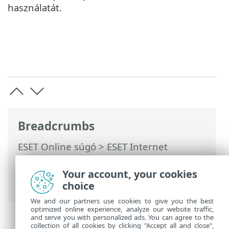
használatát.
Breadcrumbs
ESET Online súgó
>
ESET Internet
Security
>
További beállítások
>
Frissítések
>
Frissítési fájlok visszaállítása
Your account, your cookies
> Visszaállítási időintervallum
choice
We and our partners use cookies to give you the best
optimized online experience, analyze our website traffic,
and serve you with personalized ads. You can agree to the
collection of all cookies by clicking "Accept all and close",