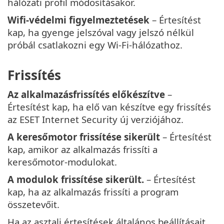
hálózati profil módosításakor.
Wifi-védelmi figyelmeztetések
– Értesítést
kap, ha gyenge jelszóval vagy jelszó nélkül
próbál csatlakozni egy Wi-Fi-hálózathoz.
Frissítés
Az alkalmazásfrissítés előkészítve
–
Értesítést kap, ha elő van készítve egy frissítés
az ESET Internet Security új verziójához.
A keresőmotor frissítése sikerült
– Értesítést
kap, amikor az alkalmazás frissíti a
keresőmotor-modulokat.
A modulok frissítése sikerült.
– Értesítést
kap, ha az alkalmazás frissíti a program
összetevőit.
Ha az asztali értesítések általános beállításait