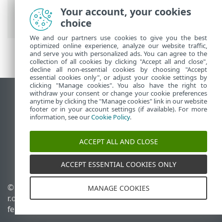
Értesítések
>
Asztali értesítések
> Asztali
Your account, your cookies
értesítések listája
choice
We and our partners use cookies to give you the best
optimized online experience, analyze our website traffic,
and serve you with personalized ads. You can agree to the
collection of all cookies by clicking "Accept all and close",
decline all non-essential cookies by choosing "Accept
essential cookies only", or adjust your cookie settings by
clicking "Manage cookies". You also have the right to
withdraw your consent or change your cookie preferences
Asztali webhely megtekintése
anytime by clicking the "Manage cookies" link in our website
footer or in your account settings (if available). For more
End of Life
information, see our
Cookie Policy
.
Az ESET tudásbázisa
ESET Fórum
ACCEPT ALL AND CLOSE
ESET Status Portal
Regionális támogatás
ACCEPT ESSENTIAL COOKIES ONLY
© 1992 - 2026 ESET, spol. s
Sütik kezelése
MANAGE COOKIES
r.o. – Minden jog
Cookie-szabályzat
fenntartva.