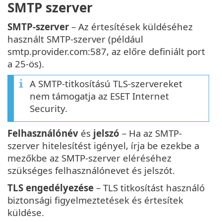
SMTP szerver
SMTP-szerver
– Az értesítések küldéséhez
használt SMTP-szerver (például
smtp.provider.com:587, az előre definiált port
a 25-ös).
A SMTP-titkosítású TLS-szervereket
nem támogatja az ESET Internet
Security.
Felhasználónév
és
jelszó
– Ha az SMTP-
szerver hitelesítést igényel, írja be ezekbe a
mezőkbe az SMTP-szerver eléréséhez
szükséges felhasználónevet és jelszót.
TLS engedélyezése
– TLS titkosítást használó
biztonsági figyelmeztetések és értesítek
küldése.