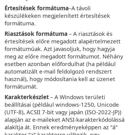
Értesítések formátuma
–A távoli
készülékeken megjelenített értesítések
formátuma.
Riasztások formátuma
– A riasztások és
értesítések előre megadott alapértelmezett
formátumúak. Azt javasoljuk, hogy hagyja
meg az előre megadott formátumot. Néhány
esetben azonban előfordulhat (ha például
automatizált e-mail feldolgozó rendszert
használ), hogy módosítania kell az üzenet
formátumát.
Karakterkészlet
– A Windows területi
beállításai (például windows-1250, Unicode
(UTF-8), ACSII 7-bit vagy japán (ISO-2022-JP))
alapján az e-maileket ANSI-karakterkódolássá
alakítja át. Ennek eredményeképpen az "á"
karakter "a" karakterre változik, egy