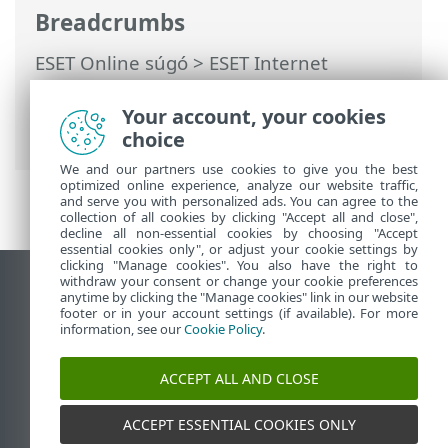
Breadcrumbs
ESET Online súgó
>
ESET Internet
Security
>
További beállítások
>
Értesítések
>
Asztali értesítések
>
Your account, your cookies
Továbbítás
choice
We and our partners use cookies to give you the best
optimized online experience, analyze our website traffic,
and serve you with personalized ads. You can agree to the
collection of all cookies by clicking "Accept all and close",
decline all non-essential cookies by choosing "Accept
essential cookies only", or adjust your cookie settings by
clicking "Manage cookies". You also have the right to
withdraw your consent or change your cookie preferences
Asztali webhely megtekintése
anytime by clicking the "Manage cookies" link in our website
footer or in your account settings (if available). For more
End of Life
information, see our
Cookie Policy
.
Az ESET tudásbázisa
ESET Fórum
ACCEPT ALL AND CLOSE
ESET Status Portal
Regionális támogatás
ACCEPT ESSENTIAL COOKIES ONLY