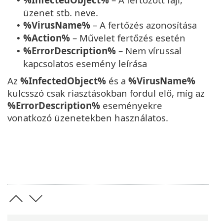
•
üzenet stb. neve.
%VirusName%
– A fertőzés azonosítása
•
%Action%
– Művelet fertőzés esetén
•
%ErrorDescription%
– Nem vírussal
•
kapcsolatos esemény leírása
Az
%InfectedObject%
és a
%VirusName%
kulcsszó csak riasztásokban fordul elő, míg az
%ErrorDescription%
eseményekre
vonatkozó üzenetekben használatos.