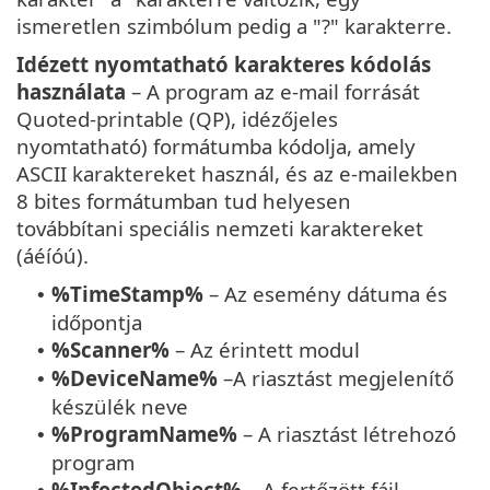
ismeretlen szimbólum pedig a "?" karakterre.
Idézett nyomtatható karakteres kódolás
használata
– A program az e-mail forrását
Quoted-printable (QP), idézőjeles
nyomtatható) formátumba kódolja, amely
ASCII karaktereket használ, és az e-mailekben
8 bites formátumban tud helyesen
továbbítani speciális nemzeti karaktereket
(áéíóú).
%TimeStamp%
– Az esemény dátuma és
•
időpontja
%Scanner%
– Az érintett modul
•
%DeviceName%
–A riasztást megjelenítő
•
készülék neve
%ProgramName%
– A riasztást létrehozó
•
program
%InfectedObject%
– A fertőzött fájl,