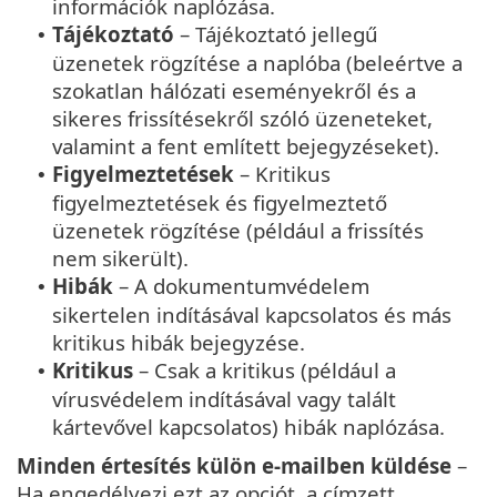
információk naplózása.
Tájékoztató
– Tájékoztató jellegű
•
üzenetek rögzítése a naplóba (beleértve a
szokatlan hálózati eseményekről és a
sikeres frissítésekről szóló üzeneteket,
valamint a fent említett bejegyzéseket).
Figyelmeztetések
– Kritikus
•
figyelmeztetések és figyelmeztető
üzenetek rögzítése (például a frissítés
nem sikerült).
Hibák
– A dokumentumvédelem
•
sikertelen indításával kapcsolatos és más
kritikus hibák bejegyzése.
Kritikus
– Csak a kritikus (például a
•
vírusvédelem indításával vagy talált
kártevővel kapcsolatos) hibák naplózása.
Minden értesítés külön e-mailben küldése
–
Ha engedélyezi ezt az opciót, a címzett