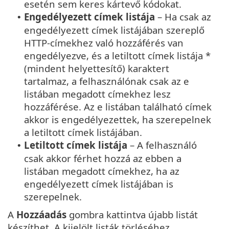
esetén sem keres kártevő kódokat.
Engedélyezett címek listája
– Ha csak az
•
engedélyezett címek listájában szereplő
HTTP-címekhez való hozzáférés van
engedélyezve, és a letiltott címek listája *
(mindent helyettesítő) karaktert
tartalmaz, a felhasználónak csak az e
listában megadott címekhez lesz
hozzáférése. Az e listában található címek
akkor is engedélyezettek, ha szerepelnek
a letiltott címek listájában.
Letiltott címek listája
– A felhasználó
•
csak akkor férhet hozzá az ebben a
listában megadott címekhez, ha az
engedélyezett címek listájában is
szerepelnek.
A
Hozzáadás
gombra kattintva újabb listát
készíthet. A kijelölt listák törléséhez