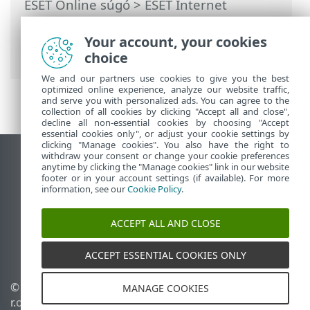
ESET Online súgó
>
ESET Internet
Security
>
További beállítások
>
Védelmek
>
Webhozzáférés-védelem
>
URL-listák
Your account, your cookies
kezelése
> Címlista
choice
We and our partners use cookies to give you the best
optimized online experience, analyze our website traffic,
and serve you with personalized ads. You can agree to the
collection of all cookies by clicking "Accept all and close",
decline all non-essential cookies by choosing "Accept
essential cookies only", or adjust your cookie settings by
clicking "Manage cookies". You also have the right to
withdraw your consent or change your cookie preferences
Asztali webhely megtekintése
anytime by clicking the "Manage cookies" link in our website
footer or in your account settings (if available). For more
End of Life
information, see our
Cookie Policy
.
Az ESET tudásbázisa
ESET Fórum
ACCEPT ALL AND CLOSE
ESET Status Portal
Regionális támogatás
ACCEPT ESSENTIAL COOKIES ONLY
© 1992 - 2026 ESET, spol. s
Sütik kezelése
MANAGE COOKIES
r.o. – Minden jog
Cookie-szabályzat