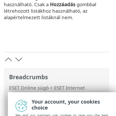
használható. Csak a
Hozzáadás
gombbal
létrehozott listákhoz használható, az
alapértelmezett listáknál nem.
Breadcrumbs
ESET Online súgó
>
ESET Internet
Security
>
További beállítások
>
Védelmek
>
Webhozzáférés-védelem
> URL-listák
Your account, your cookies
kezelése
choice
We and our partners use cookies to give you the best