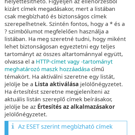
helyettesíthető. Figyeljen az ellenőrzésből
kizárt címek megadásakor, mert a listában
csak megbízható és biztonságos címek
szerepelhetnek. Szintén fontos, hogy a * és a
? szimbólumot megfelelően használja a
listában. Ha meg szeretné tudni, hogy miként
lehet biztonságosan egyeztetni egy teljes
tartományt az összes altartománnyal együtt,
olvassa el a
HTTP-címet vagy -tartományt
meghatározó maszk hozzáadása
című
témakört. Ha aktiválni szeretne egy listát,
jelölje be a
Lista aktiválása
jelölőnégyzetet.
Ha értesítést szeretne megjeleníteni az
aktuális listán szereplő címek beírásakor,
jelölje be az
Értesítés az alkalmazásakor
jelölőnégyzetet.
Az ESET szerint megbízható címek