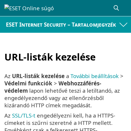
ESET Internet Security – Tartalomjegyzék
URL-listák kezelése
Az
URL-listák kezelése
a
További beállítások
>
Védelmi funkciók
>
Webhozzáférés-
védelem
lapon lehetővé teszi a letiltandó, az
engedélyezendő vagy az ellenőrzésből
kizárandó HTTP címek megadását.
Az
SSL/TLS-t
engedélyezni kell, ha a HTTPS-
címeket is szűrni szeretné a HTTP mellett.
Egyébként csak a felkeresett HTTPS-