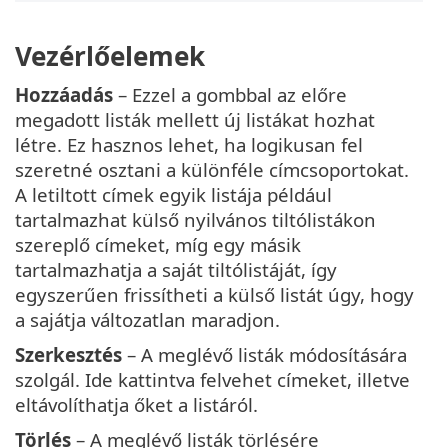
Vezérlőelemek
Hozzáadás
– Ezzel a gombbal az előre
megadott listák mellett új listákat hozhat
létre. Ez hasznos lehet, ha logikusan fel
szeretné osztani a különféle címcsoportokat.
A letiltott címek egyik listája például
tartalmazhat külső nyilvános tiltólistákon
szereplő címeket, míg egy másik
tartalmazhatja a saját tiltólistáját, így
egyszerűen frissítheti a külső listát úgy, hogy
a sajátja változatlan maradjon.
Szerkesztés
– A meglévő listák módosítására
szolgál. Ide kattintva felvehet címeket, illetve
eltávolíthatja őket a listáról.
Törlés
– A meglévő listák törlésére