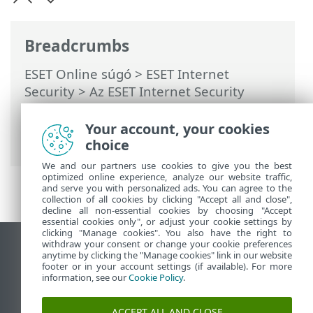
Breadcrumbs
ESET Online súgó
>
ESET Internet
Security
>
Az ESET Internet Security
használata
>
Eszközök
>
Minta
kiválasztása elemzésre
> Minta
Your account, your cookies
kiválasztása elemzésre – Gyanús fájl
choice
We and our partners use cookies to give you the best
optimized online experience, analyze our website traffic,
and serve you with personalized ads. You can agree to the
collection of all cookies by clicking "Accept all and close",
decline all non-essential cookies by choosing "Accept
essential cookies only", or adjust your cookie settings by
clicking "Manage cookies". You also have the right to
withdraw your consent or change your cookie preferences
Asztali webhely megtekintése
anytime by clicking the "Manage cookies" link in our website
footer or in your account settings (if available). For more
End of Life
information, see our
Cookie Policy
.
Az ESET tudásbázisa
ESET Fórum
ACCEPT ALL AND CLOSE