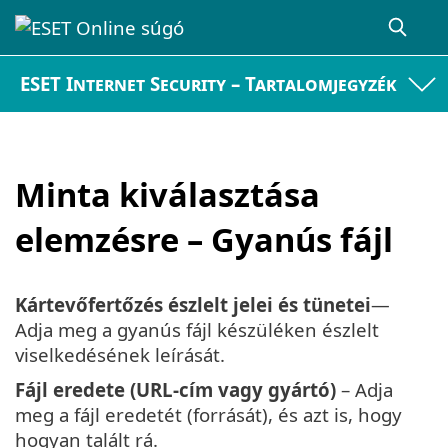
ESET Internet Security – Tartalomjegyzék
Minta kiválasztása
elemzésre – Gyanús fájl
Kártevőfertőzés észlelt jelei és tünetei
—
Adja meg a gyanús fájl készüléken észlelt
viselkedésének leírását.
Fájl eredete (URL-cím vagy gyártó)
– Adja
meg a fájl eredetét (forrását), és azt is, hogy
hogyan talált rá.