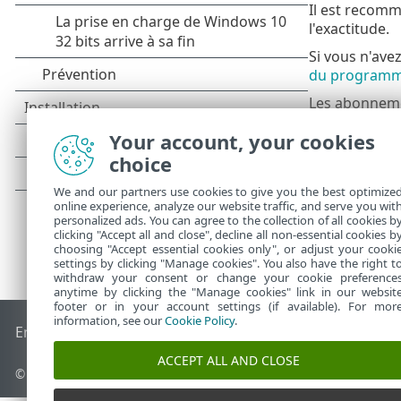
Il est recomma
l'exactitude.
Si vous n'avez
du program
Les abonneme
Your account, your cookies
choice
We and our partners use cookies to give you the best optimize
online experience, analyze our website traffic, and serve you wit
personalized ads. You can agree to the collection of all cookies b
clicking "Accept all and close", decline all non-essential cookies b
choosing "Accept essential cookies only", or adjust your cooki
settings by clicking "Manage cookies". You also have the right t
withdraw your consent or change your cookie preference
anytime by clicking the "Manage cookies" link in our websit
footer or in your account settings (if available). For mor
information, see our
Cookie Policy
.
End of Life
Base de connaissances ESET
Forum ESET
ESET S
ACCEPT ALL AND CLOSE
© 1992 - 2026 ESET, spol. s r.o. - Tous droits réservés.