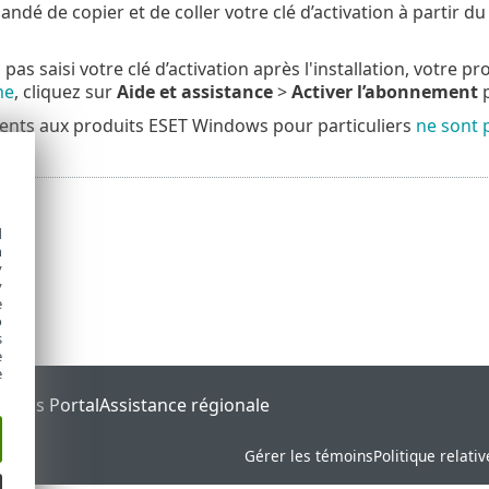
ndé de copier et de coller votre clé d’activation à partir du
 pas saisi votre clé d’activation après l'installation, votre p
me
, cliquez sur
Aide et assistance
>
Activer l’abonnement
p
nts aux produits ESET Windows pour particuliers
ne sont 
d
h
y
y
e
o
s
e
e
tatus Portal
Assistance régionale
Gérer les témoins
Politique relati