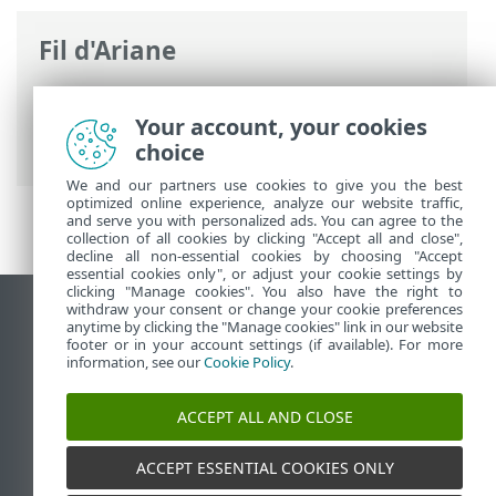
Fil d'Ariane
Aide en ligne d'ESET
>
ESET Internet
Security
>
Activer votre produit
> Clé
Your account, your cookies
d’activation ESET gratuite
choice
We and our partners use cookies to give you the best
optimized online experience, analyze our website traffic,
and serve you with personalized ads. You can agree to the
collection of all cookies by clicking "Accept all and close",
decline all non-essential cookies by choosing "Accept
essential cookies only", or adjust your cookie settings by
clicking "Manage cookies". You also have the right to
withdraw your consent or change your cookie preferences
Afficher le site pour ordinateur de bureau
anytime by clicking the "Manage cookies" link in our website
footer or in your account settings (if available). For more
End of Life
information, see our
Cookie Policy
.
Base de connaissances ESET
Forum ESET
ACCEPT ALL AND CLOSE
ESET Status Portal
Assistance régionale
ACCEPT ESSENTIAL COOKIES ONLY