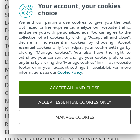
Your account, your cookies
ÉCONOMIQUE, DE GARANTIE, PUNITIF,
choice
SPÉCIAL OU CORRÉLATIF, QUELLE QU’EN SOIT
LA CAUSE ET QUE CE DOMMAGE DÉCOULE
We and our partners use cookies to give you the best
optimized online experience, analyze our website traffic,
D’UNE RESPONSABILITÉ CONTRACTUELLE,
and serve you with personalized ads. You can agree to the
DÉLICTUELLE OU D’UNE NÉGLIGENCE OU DE
collection of all cookies by clicking "Accept all and close",
decline all non-essential cookies by choosing "Accept
TOUTE AUTRE THÉORIE DE RESPONSABILITÉ,
essential cookies only", or adjust your cookie settings by
clicking "Manage cookies". You also have the right to
LIÉE À L’INSTALLATION, À L’UTILISATION OU À
withdraw your consent or change your cookie preferences
L’IMPOSSIBILITÉ D’UTILISER LE LOGICIEL,
anytime by clicking the "Manage cookies" link in our website
footer or in your account settings (if available). For more
MÊME SI LE FOURNISSEUR OU SES
information, see our
Cookie Policy
.
CONCÉDANTS DE LICENCE ONT ÉTÉ AVERTIS
DE L’ÉVENTUALITÉ D’UN TEL DOMMAGE.
ACCEPT ALL AND CLOSE
CERTAINS PAYS ET CERTAINES LOIS
N’AUTORISANT PAS L’EXCLUSION DE
ACCEPT ESSENTIAL COOKIES ONLY
RESPONSABILITÉ, MAIS AUTORISANT LA
LIMITATION DE RESPONSABILITÉ, LA
MANAGE COOKIES
RESPONSABILITÉ DU FOURNISSEUR, DE SES
EMPLOYÉS OU DE SES CONCÉDANTS DE
LICENCE SERA LIMITÉE AU MONTANT QUE