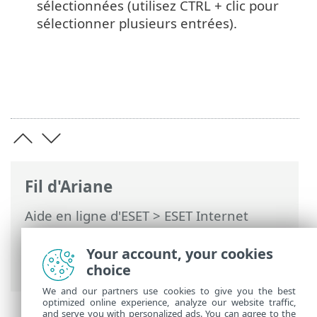
sélectionnées (utilisez CTRL + clic pour
sélectionner plusieurs entrées).
Fil d'Ariane
Aide en ligne d'ESET
>
ESET Internet
Security
>
Configuration avancée
>
Analyse
>
Exclusions
> Exclusions de
Your account, your cookies
performance
choice
We and our partners use cookies to give you the best
optimized online experience, analyze our website traffic,
and serve you with personalized ads. You can agree to the