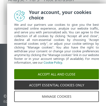
Prevention System
>
Configuration
avancée de HIPS
> Le chargement des
Your account, your cookies
pilotes est toujours autorisé
choice
We and our partners use cookies to give you the best
optimized online experience, analyze our website traffic,
and serve you with personalized ads. You can agree to the
collection of all cookies by clicking "Accept all and close",
decline all non-essential cookies by choosing "Accept
essential cookies only", or adjust your cookie settings by
clicking "Manage cookies". You also have the right to
withdraw your consent or change your cookie preferences
Afficher le site pour ordinateur de bureau
anytime by clicking the "Manage cookies" link in our website
footer or in your account settings (if available). For more
End of Life
information, see our
Cookie Policy
.
Base de connaissances ESET
Forum ESET
ACCEPT ALL AND CLOSE
ESET Status Portal
Assistance régionale
ACCEPT ESSENTIAL COOKIES ONLY
© 1992 - 2026 ESET, spol. s
Gérer les témoins
MANAGE COOKIES
r.o. - Tous droits réservés.
Politique relative aux