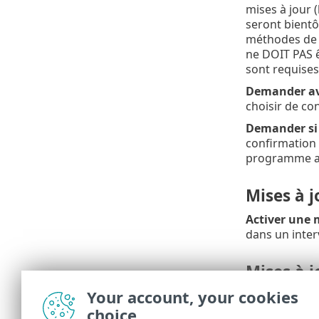
mises à jour (
seront bientô
méthodes de d
ne DOIT PAS ê
sont requises
Demander ava
choisir de co
Demander si u
confirmation si
programme aff
Mises à 
Activer une 
dans un inter
Mises à j
Your account, your cookies
Mises à jour 
Internet Secur
choice