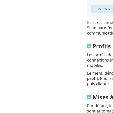
Il est essent
Si un pare-fe
communicatio
Profils
Les profils d
connexions Int
mobiles.
Le menu dér
profil
. Pour c
puis cliquez 
Mises à
Par défaut, 
sont automati