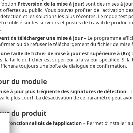
l'option
Préversion de la mise à jour
) sont des mises à jou
t offertes au public. Vous pouvez profiter de l'activation d
étection et les solutions les plus récentes. Le mode test p
tre utilisé sur les serveurs et postes de travail de producti
.
nt de télécharger une mise à jour
– Le programme affich
nfirmer ou de refuser le téléchargement du fichier de mise à
ne taille de fichier de mise à jour est supérieure à (Ko) :
 la taille du fichier est supérieur à la valeur spécifiée. Si la 
ichera toujours une boîte de dialogue de confirmation.
jour du module
mise à jour plus fréquente des signatures de détection
– 
valle plus court. La désactivation de ce paramètre peut avoi
our du produit
des fonctionnalités de l’application
– Permet d’installer a
ity.