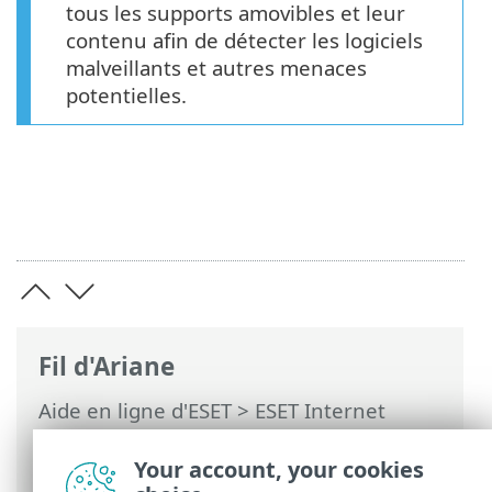
tous les supports amovibles et leur
contenu afin de détecter les logiciels
malveillants et autres menaces
potentielles.
Fil d'Ariane
Aide en ligne d'ESET
>
ESET Internet
Security
>
Configuration avancée
>
Analyse
>
Analyse du périphérique
>
Your account, your cookies