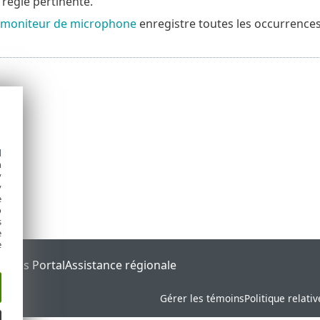
 règle pertinente.
u moniteur de microphone
enregistre toutes les occurrenc
d
h
y
y
e
o
s
e
e
tatus Portal
Assistance régionale
Gérer les témoins
Politique relati