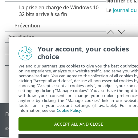
Notifier
de la
Le
journal d
Your account, your cookies
choice
We and our partners use cookies to give you the best optimize
online experience, analyze our website traffic, and serve you wit
personalized ads. You can agree to the collection of all cookies b
clicking "Accept all and close", decline all non-essential cookies b
choosing "Accept essential cookies only", or adjust your cooki
settings by clicking "Manage cookies". You also have the right t
withdraw your consent or change your cookie preference
anytime by clicking the "Manage cookies" link in our websit
footer or in your account settings (if available). For mor
information, see our
Cookie Policy
.
End of Life
Base de connaissances ESET
Forum ESET
ESET S
ACCEPT ALL AND CLOSE
© 1992 - 2026 ESET, spol. s r.o. - Tous droits réservés.