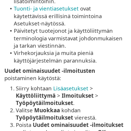
lisätoimintoihin.
Tuonti- ja vientiasetukset
ovat
•
käytettävissä erillisinä toimintoina
Asetukset-näytössä.
Päivitetyt tuotejonot ja käyttöliittymän
•
terminologia varmistavat johdonmukaisen
ja tarkan viestinnän.
Virhekorjauksia ja muita pieniä
•
käyttöjärjestelmän parannuksia.
Uudet ominaisuudet -ilmoitusten
poistaminen käytöstä:
1.
Siirry kohtaan
Lisäasetukset
>
Käyttöliittymä
>
Ilmoitukset
>
Työpöytäilmoitukset
.
2.
Valitse
Muokkaa
kohdan
Työpöytäilmoitukset
vierestä.
3.
Poista
Uudet ominaisuudet -ilmoitukset