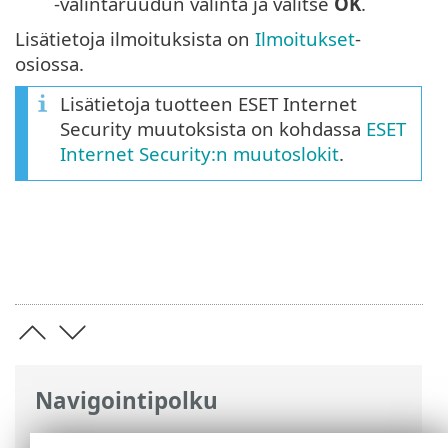
-valintaruudun valinta ja valitse
OK
.
Lisätietoja ilmoituksista on
Ilmoitukset
-
osiossa.
Lisätietoja tuotteen ESET Internet
Security muutoksista on kohdassa
ESET
Internet Security:n muutoslokit
.
Navigointipolku
ESET-online-ohje
>
ESET Internet Security