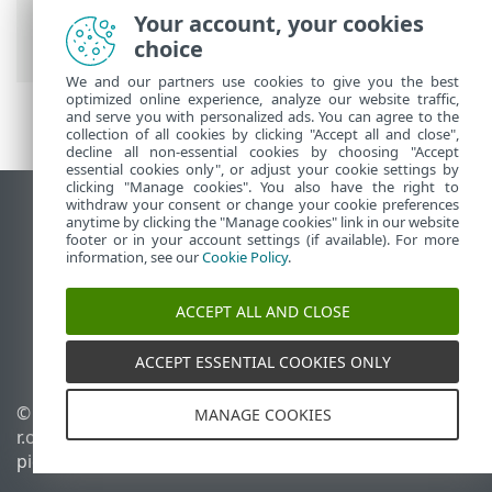
>
ESET Internet Security
> Uudet
Your account, your cookies
ominaisuudet
choice
We and our partners use cookies to give you the best
optimized online experience, analyze our website traffic,
and serve you with personalized ads. You can agree to the
collection of all cookies by clicking "Accept all and close",
decline all non-essential cookies by choosing "Accept
essential cookies only", or adjust your cookie settings by
clicking "Manage cookies". You also have the right to
withdraw your consent or change your cookie preferences
Näytä tietokonesivusto
anytime by clicking the "Manage cookies" link in our website
footer or in your account settings (if available). For more
End of Life
information, see our
Cookie Policy
.
ESET-tietämyskanta
ESET-foorumi
ACCEPT ALL AND CLOSE
ESET Status Portal
Alueellinen tuki
ACCEPT ESSENTIAL COOKIES ONLY
© 1992 - 2026 ESET, spol. s
Evästeiden hallinta
MANAGE COOKIES
r.o. – Kaikki oikeudet
Evästekäytäntö
pidätetään.