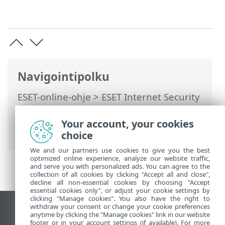
Navigointipolku
ESET-online-ohje
>
ESET Internet Security
>
Tuotteen ESET Internet Security
käsitteleminen
>
ESET HOME -tili
>
Your account, your cookies
Yhdistä ESET HOME-palveluun
choice
We and our partners use cookies to give you the best
optimized online experience, analyze our website traffic,
and serve you with personalized ads. You can agree to the
collection of all cookies by clicking "Accept all and close",
decline all non-essential cookies by choosing "Accept
essential cookies only", or adjust your cookie settings by
clicking "Manage cookies". You also have the right to
withdraw your consent or change your cookie preferences
Näytä tietokonesivusto
anytime by clicking the "Manage cookies" link in our website
footer or in your account settings (if available). For more
End of Life