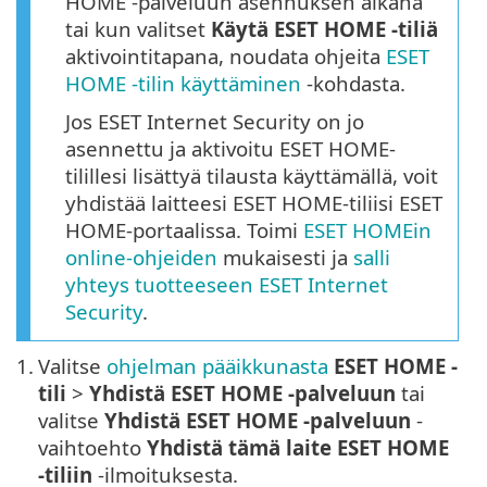
HOME -palveluun asennuksen aikana
tai kun valitset
Käytä ESET HOME -tiliä
aktivointitapana, noudata ohjeita
ESET
HOME -tilin käyttäminen
-kohdasta.
Jos ESET Internet Security on jo
asennettu ja aktivoitu ESET HOME-
tilillesi lisättyä tilausta käyttämällä, voit
yhdistää laitteesi ESET HOME-tiliisi ESET
HOME-portaalissa. Toimi
ESET HOMEin
online-ohjeiden
mukaisesti ja
salli
yhteys tuotteeseen ESET Internet
Security
.
1.
Valitse
ohjelman pääikkunasta
ESET HOME -
tili
>
Yhdistä ESET HOME -palveluun
tai
valitse
Yhdistä ESET HOME -palveluun
-
vaihtoehto
Yhdistä tämä laite ESET HOME
-tiliin
-ilmoituksesta.