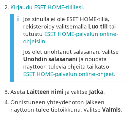
2.
Kirjaudu ESET HOME-tilillesi
.
Jos sinulla ei ole ESET HOME-tiliä,
rekisteröidy valitsemalla
Luo tili
tai
tutustu
ESET HOME-palvelun online-
ohjeisiin
.
Jos olet unohtanut salasanan, valitse
Unohdin salasanani
ja noudata
näyttöön tulevia ohjeita tai katso
ESET HOME-palvelun online-ohjeet
.
3.
Aseta
Laitteen nimi
ja valitse
Jatka
.
4.
Onnistuneen yhteydenoton jälkeen
näyttöön tulee tietoikkuna. Valitse
Valmis
.