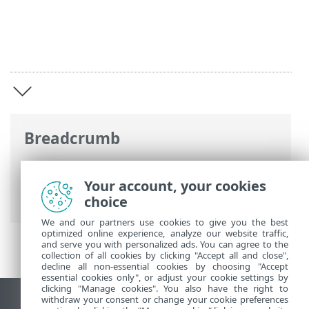
Breadcrumb
Ηλεκτρονική βοήθεια ESET
>
ESET
Internet Security
>
ESET Internet
Your account, your cookies
Security
choice
We and our partners use cookies to give you the best
optimized online experience, analyze our website traffic,
and serve you with personalized ads. You can agree to the
collection of all cookies by clicking "Accept all and close",
decline all non-essential cookies by choosing "Accept
essential cookies only", or adjust your cookie settings by
clicking "Manage cookies". You also have the right to
withdraw your consent or change your cookie preferences
Προβολή ιστότοπου επιφάνειας εργασίας