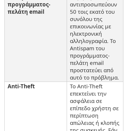
προγράμματος-
αντιπροσωπεύουν
πελάτη email
50 τοις εκατό του
συνόλου της
επικοινωνίας με
ηλεκτρονική
αλληλογραφία. Το
Antispam του
προγράμματος-
πελάτη email
προστατεύει από
αυτό το πρόβλημα.
Anti-Theft
Το Anti-Theft
επεκτείνει την
ασφάλεια σε
επίπεδο χρήστη σε
περίπτωση
απώλειας ή κλοπής
της συσκευής. Εάν