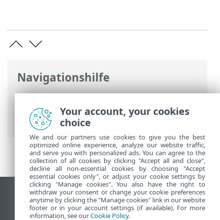
Navigationshilfe
ESET Online-Hilfe
>
ESET Internet
Security
>
Installation
> Erstprüfung nach
Your account, your cookies
Installation
choice
We and our partners use cookies to give you the best
optimized online experience, analyze our website traffic,
and serve you with personalized ads. You can agree to the
collection of all cookies by clicking "Accept all and close",
decline all non-essential cookies by choosing "Accept
essential cookies only", or adjust your cookie settings by
clicking "Manage cookies". You also have the right to
withdraw your consent or change your cookie preferences
Desktop-Site anzeigen
anytime by clicking the "Manage cookies" link in our website
footer or in your account settings (if available). For more
End of Life
information, see our
Cookie Policy
.